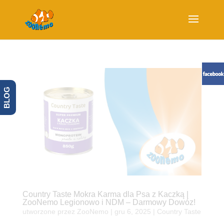
BLOG
Country Taste Mokra Karma dla Psa z Kaczką |
ZooNemo Legionowo i NDM – Darmowy Dowóz!
utworzone przez
ZooNemo
|
gru 6, 2025
|
Country Taste