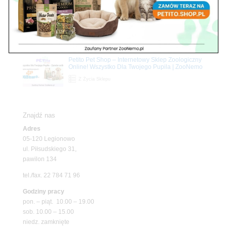
Nowy Dwór Mazowiecki
Z Życia Sklepu
Upały wracają! Zadbaj o komfort swojego pupila
z matami chłodzącymi ZooNemo
Promocje
Petito Pet Shop – Internetowy Sklep Zoologiczny
Online! Wszystko Dla Twojego Pupila | ZooNemo
Z Życia Sklepu
Znajdź nas
Adres
05-120 Legionowo
ul. Piłsudskiego 31,
pawilon 134
tel./fax. 22 784 71 96
Godziny pracy
pon. – piąt. 10.00 – 19.00
sob. 10.00 – 15.00
niedz. zamknięte