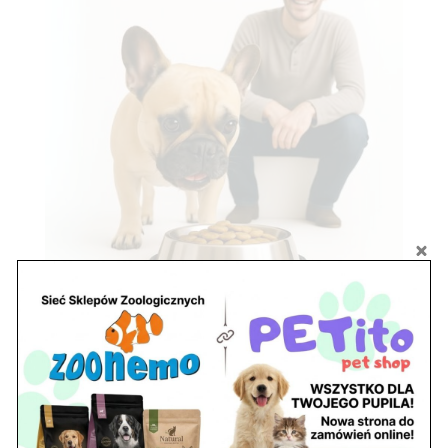
Zobacz również
Ryby akwariowe Legionowo i Nowy Dwór
Mazowiecki – Sklep ZooNemo
Z Życia Sklepu
Stwórz podwodne arcydzieło: Najpiękniejsze
rośliny akwariowe w ZooNemo – Legionowo i