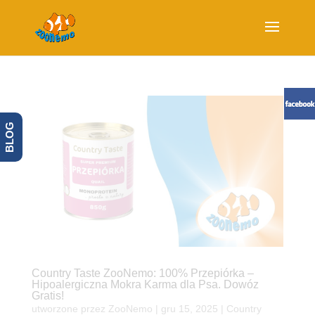
BLOG
Country Taste ZooNemo: 100% Przepiórka –
Hipoalergiczna Mokra Karma dla Psa. Dowóz
Gratis!
utworzone przez
ZooNemo
|
gru 15, 2025
|
Country