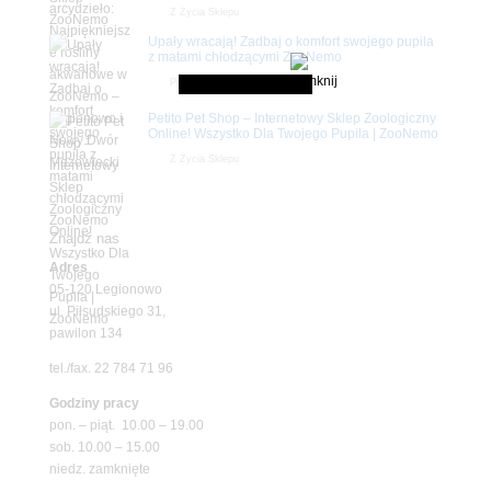
Z Życia Sklepu
Upały wracają! Zadbaj o komfort swojego pupila
z matami chłodzącymi ZooNemo
Promocje
Petito Pet Shop – Internetowy Sklep Zoologiczny
Online! Wszystko Dla Twojego Pupila | ZooNemo
Z Życia Sklepu
Znajdź nas
Adres
05-120 Legionowo
ul. Piłsudskiego 31,
pawilon 134
tel./fax. 22 784 71 96
Godziny pracy
pon. – piąt. 10.00 – 19.00
sob. 10.00 – 15.00
niedz. zamknięte