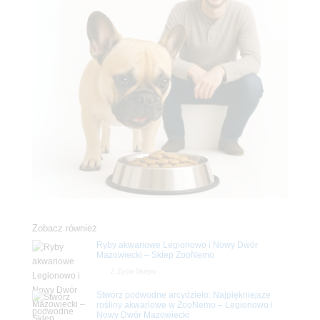
Zobacz również
Ryby akwariowe Legionowo i Nowy Dwór
Mazowiecki – Sklep ZooNemo
Z Życia Sklepu
Stwórz podwodne arcydzieło: Najpiękniejsze
rośliny akwariowe w ZooNemo – Legionowo i
Nowy Dwór Mazowiecki