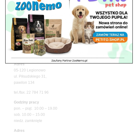
Upały wracają! Zadbaj o komfort swojego pupila
z matami chłodzącymi ZooNemo
Promocje
Petito Pet Shop – Internetowy Sklep Zoologiczny
Online! Wszystko Dla Twojego Pupila | ZooNemo
Z Życia Sklepu
Znajdź nas
Adres
05-120 Legionowo
ul. Piłsudskiego 31,
pawilon 134
tel./fax. 22 784 71 96
Godziny pracy
pon. – piąt. 10.00 – 19.00
sob. 10.00 – 15.00
niedz. zamknięte
Adres