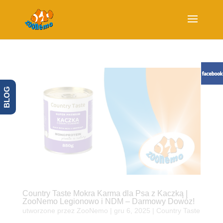
BLOG
Country Taste Mokra Karma dla Psa z Kaczką |
ZooNemo Legionowo i NDM – Darmowy Dowóz!
utworzone przez
ZooNemo
|
gru 6, 2025
|
Country Taste