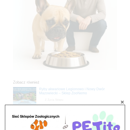
Zobacz również
Ryby akwariowe Legionowo i Nowy Dwór
Mazowiecki – Sklep ZooNemo
Z Życia Sklepu
Stwórz podwodne arcydzieło: Najpiękniejsze
rośliny akwariowe w ZooNemo – Legionowo i
Nowy Dwór Mazowiecki
Z Życia Sklepu