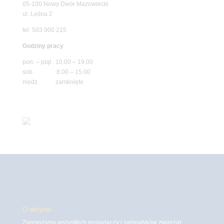
05-100 Nowy Dwór Mazowiecki
ul. Leśna 2
tel. 503 900 215
Godziny pracy
pon. – piąt. 10.00 – 19.00
sob. 8.00 – 15.00
niedz. zamknięte
O witrynie
Zapraszamy wszystkich posiadaczy i sympatyków zwierząt