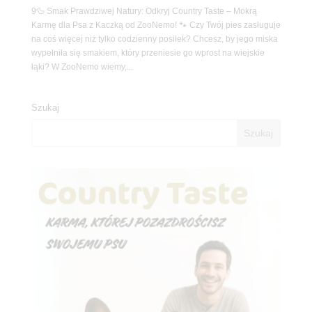
9🦆 Smak Prawdziwej Natury: Odkryj Country Taste – Mokrą
Karmę dla Psa z Kaczką od ZooNemo! 🐾 Czy Twój pies zasługuje
na coś więcej niż tylko codzienny posiłek? Chcesz, by jego miska
wypełniła się smakiem, który przeniesie go wprost na wiejskie
łąki? W ZooNemo wiemy,...
Szukaj