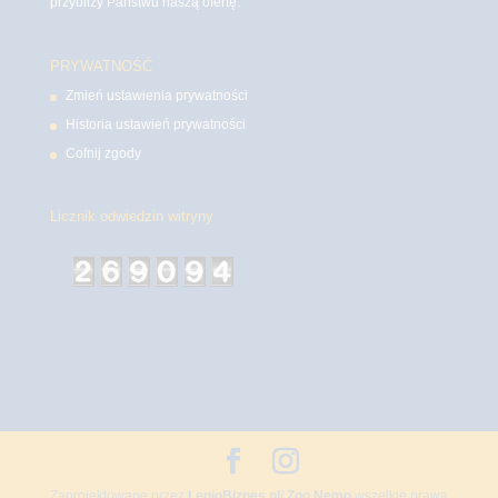
przybliży Państwu naszą ofertę.
PRYWATNOŚĆ
Zmień ustawienia prywatności
Historia ustawień prywatności
Cofnij zgody
Licznik odwiedzin witryny
Zaprojektowane przez
LegioBiznes.pl
/
Zoo Nemo
wszelkie prawa