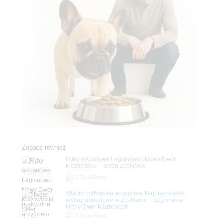
Zobacz również
Ryby akwariowe Legionowo i Nowy Dwór
Mazowiecki – Sklep ZooNemo
Z Życia Sklepu
Stwórz podwodne arcydzieło: Najpiękniejsze
rośliny akwariowe w ZooNemo – Legionowo i
Nowy Dwór Mazowiecki
Z Życia Sklepu