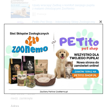
Upały wracają! Zadbaj o komfort swojego pupila
z matami chłodzącymi ZooNemo
Promocje
Petito Pet Shop – Internetowy Sklep Zoologiczny
Online! Wszystko Dla Twojego Pupila | ZooNemo
Z Życia Sklepu
Znajdź nas
Adres
05-120 Legionowo
ul. Piłsudskiego 31,
pawilon 134
tel./fax. 22 784 71 96
Godziny pracy
pon. – piąt. 10.00 – 19.00
sob. 10.00 – 15.00
niedz. zamknięte
Adres