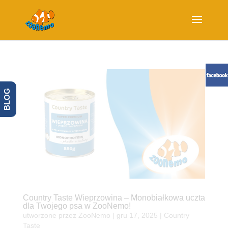
BLOG
Country Taste Wieprzowina – Monobiałkowa uczta
dla Twojego psa w ZooNemo!
utworzone przez
ZooNemo
|
gru 17, 2025
|
Country
Taste