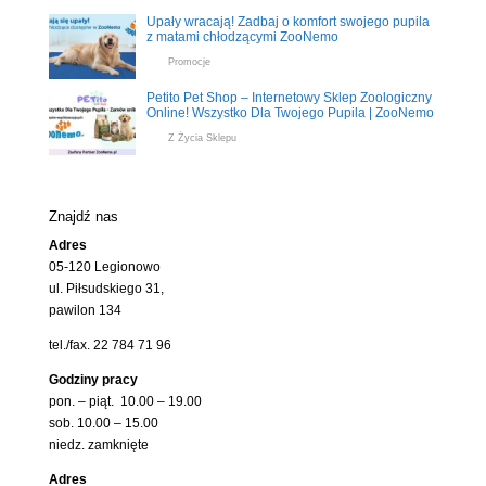
Upały wracają! Zadbaj o komfort swojego pupila
z matami chłodzącymi ZooNemo
Promocje
Petito Pet Shop – Internetowy Sklep Zoologiczny
Online! Wszystko Dla Twojego Pupila | ZooNemo
Z Życia Sklepu
Znajdź nas
Adres
05-120 Legionowo
ul. Piłsudskiego 31,
pawilon 134
tel./fax. 22 784 71 96
Godziny pracy
pon. – piąt. 10.00 – 19.00
sob. 10.00 – 15.00
niedz. zamknięte
Adres