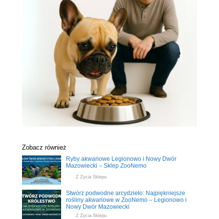
Zobacz również
Ryby akwariowe Legionowo i Nowy Dwór
Mazowiecki – Sklep ZooNemo
Z Życia Sklepu
Stwórz podwodne arcydzieło: Najpiękniejsze
rośliny akwariowe w ZooNemo – Legionowo i
Nowy Dwór Mazowiecki
Z Życia Sklepu