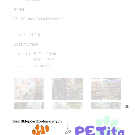
Adres
05-100 Nowy Dwór Mazowiecki
ul. Leśna 2
tel. 503 900 215
Godziny pracy
pon. – piąt. 10.00 – 19.00
sob. 8.00 – 15.00
niedz. zamknięte