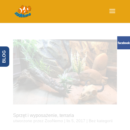
BLOG
Sprzęt i wyposażenie, terraria
utworzone przez
ZooNemo
|
lis 5, 2017
| Bez kategorii