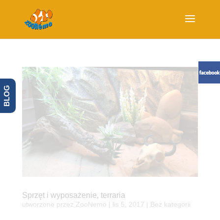
BLOG
Sprzęt i wyposażenie, terraria
utworzone przez
ZooNemo
|
lis 5, 2017
| Bez kategorii