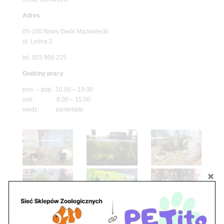
Adres
05-100 Nowy Dwór Mazowiecki
ul. Leśna 2
tel. 503 900 215
Godziny pracy
pon. – piąt. 10.00 – 19.00
sob. 8.00 – 15.00
niedz. zamknięte