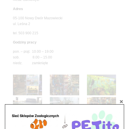
Adres
05-100 Nowy Dwór Mazowiecki
ul. Leśna 2
tel. 503 900 215
Godziny pracy
pon. – piąt. 10.00 – 19.00
sob. 8.00 – 15.00
niedz. zamknięte