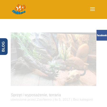
BLOG
Sprzęt i wyposażenie, terraria
utworzone przez
ZooNemo
|
lis 5, 2017
| Bez kategorii