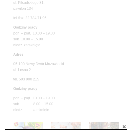
ul. Piłsudskiego 31,
pawilon 134
tel./fax. 22 784 71 96
Godziny pracy
pon. – piąt. 10.00 – 19.00
sob. 10.00 – 15.00
niedz. zamknięte
Adres
05-100 Nowy Dwór Mazowiecki
ul. Leśna 2
tel. 503 900 215
Godziny pracy
pon. – piąt. 10.00 – 19.00
sob. 8.00 – 15.00
niedz. zamknięte