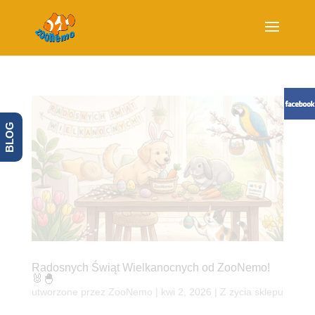
BLOG
Radosnych Świąt Wielkanocnych od ZooNemo!
🐰🐣
utworzone przez
ZooNemo
|
kwi 2, 2026
|
Z życia sklepu