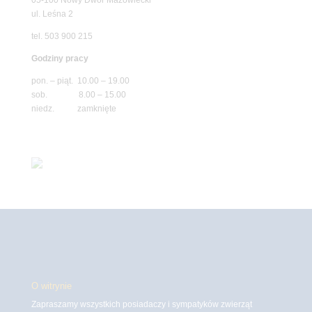
ul. Leśna 2
tel. 503 900 215
Godziny pracy
pon. – piąt. 10.00 – 19.00
sob. 8.00 – 15.00
niedz. zamknięte
O witrynie
Zapraszamy wszystkich posiadaczy i sympatyków zwierząt