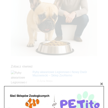
Zobacz również
Ryby akwariowe Legionowo i Nowy Dwór
Mazowiecki – Sklep ZooNemo
Z Życia Sklepu
Stwórz podwodne arcydzieło: Najpiękniejsze
rośliny akwariowe w ZooNemo – Legionowo i
Nowy Dwór Mazowiecki
Z Życia Sklepu
Upały wracają! Zadbaj o komfort swojego pupila