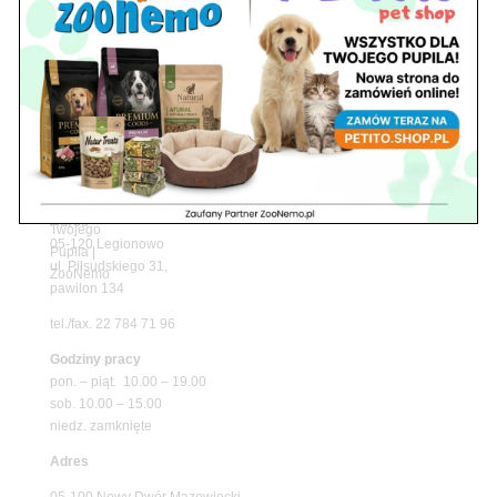
z matami chłodzącymi ZooNemo
Promocje
Petito Pet Shop – Internetowy Sklep Zoologiczny
Online! Wszystko Dla Twojego Pupila | ZooNemo
Z Życia Sklepu
Znajdź nas
Adres
05-120 Legionowo
ul. Piłsudskiego 31,
pawilon 134
tel./fax. 22 784 71 96
Godziny pracy
pon. – piąt. 10.00 – 19.00
sob. 10.00 – 15.00
niedz. zamknięte
Adres
05-100 Nowy Dwór Mazowiecki