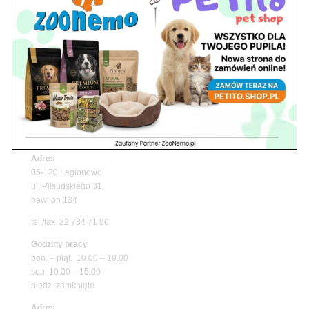
Upały wracają! Zadbaj o komfort swojego pupila
z matami chłodzącymi ZooNemo
Promocje
Petito Pet Shop – Internetowy Sklep Zoologiczny
Online! Wszystko Dla Twojego Pupila | ZooNemo
Z Życia Sklepu
Znajdź nas
Adres
05-120 Legionowo
ul. Piłsudskiego 31,
pawilon 134
tel./fax. 22 784 71 96
Godziny pracy
pon. – piąt. 10.00 – 19.00
sob. 10.00 – 15.00
niedz. zamknięte
Adres