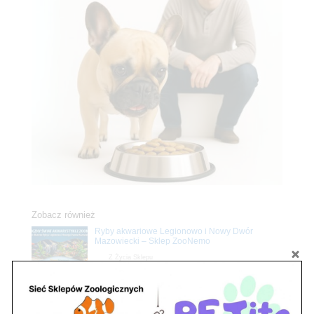
Zobacz również
Ryby akwariowe Legionowo i Nowy Dwór
Mazowiecki – Sklep ZooNemo
Z Życia Sklepu
Stwórz podwodne arcydzieło: Najpiękniejsze
rośliny akwariowe w ZooNemo – Legionowo i
Nowy Dwór Mazowiecki
Z Życia Sklepu