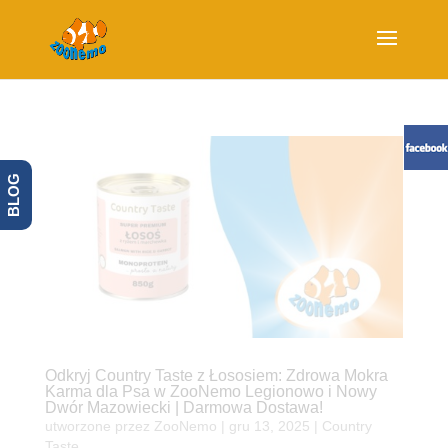
BLOG
Odkryj Country Taste z Łososiem: Zdrowa Mokra
Karma dla Psa w ZooNemo Legionowo i Nowy
Dwór Mazowiecki | Darmowa Dostawa!
utworzone przez
ZooNemo
|
gru 13, 2025
|
Country
Taste