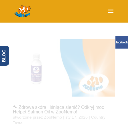
BLOG
🐾 Zdrowa skóra i lśniąca sierść? Odkryj moc
Helpet Salmon Oil w ZooNemo!
utworzone przez
ZooNemo
|
sty 17, 2026
|
Country
Taste