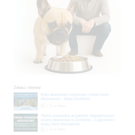
Zobacz również
Ryby akwariowe Legionowo i Nowy Dwór
Mazowiecki – Sklep ZooNemo
Z Życia Sklepu
Stwórz podwodne arcydzieło: Najpiękniejsze
rośliny akwariowe w ZooNemo – Legionowo i
Nowy Dwór Mazowiecki
Z Życia Sklepu