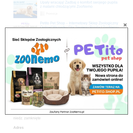
Upały wracają! Zadbaj o komfort swojego pupila
z matami chłodzącymi ZooNemo
Promocje
Petito Pet Shop – Internetowy Sklep Zoologiczny
Online! Wszystko Dla Twojego Pupila | ZooNemo
Z Życia Sklepu
Znajdź nas
Adres
05-120 Legionowo
ul. Piłsudskiego 31,
pawilon 134
tel./fax. 22 784 71 96
Godziny pracy
pon. – piąt. 10.00 – 19.00
sob. 10.00 – 15.00
niedz. zamknięte
Adres