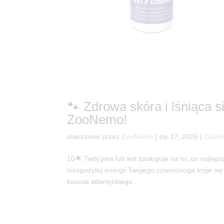
🐾 Zdrowa skóra i lśniąca 
ZooNemo!
utworzone przez
ZooNemo
|
sty 17, 2026
|
Count
10🌟 Twój pies lub kot zasługuje na to, co najlepsz
niespożytej energii Twojego czworonoga kryje się
łososia atlantyckiego,...