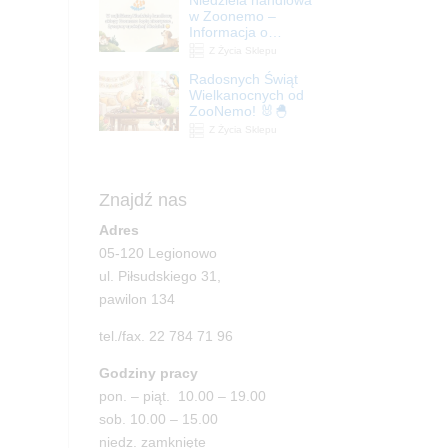
| ZooNemo
w Zoonemo –
Informacja o
godzinach otwarcia
Z Życia Sklepu
Radosnych Świąt
Wielkanocnych od
ZooNemo! 🐰🐣
Z Życia Sklepu
Znajdź nas
Adres
05-120 Legionowo
ul. Piłsudskiego 31,
pawilon 134
tel./fax. 22 784 71 96
Godziny pracy
pon. – piąt. 10.00 – 19.00
sob. 10.00 – 15.00
niedz. zamknięte