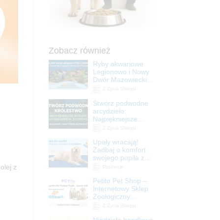
Zobacz również
Ryby akwariowe
Legionowo i Nowy
Dwór Mazowiecki –
Sklep ZooNemo
Z Życia Sklepu
Stwórz podwodne
arcydzieło:
Najpiękniejsze
rośliny akwariowe
Z Życia Sklepu
w ZooNemo –
Upały wracają!
Legionowo i Nowy
Zadbaj o komfort
Dwór Mazowiecki
swojego pupila z
matami
olej z
Promocje
chłodzącymi
Petito Pet Shop –
ZooNemo
Internetowy Sklep
Zoologiczny
Online! Wszystko
Z Życia Sklepu
Dla Twojego Pupila
Niedziela handlowa