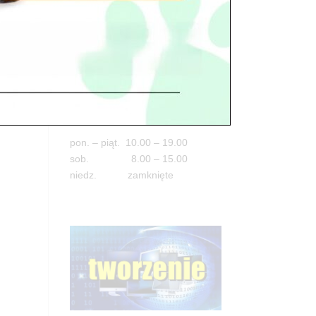
Adres
05-100 Nowy Dwór Mazowiecki
ul. Leśna 2
tel. 503 900 215
Godziny pracy
pon. – piąt. 10.00 – 19.00
sob. 8.00 – 15.00
niedz. zamknięte