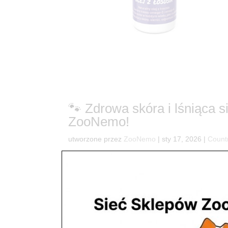
🐾 Zdrowa skóra i lśniąca 
ZooNemo!
utworzone przez
ZooNemo
|
sty 17, 2026
|
Count
10🌟 Twój pies lub kot zasługuje na to, co najlepsz
niespożytej energii Twojego czworonoga kryje się
łososia atlantyckiego,...