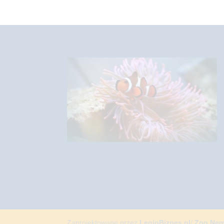
Zaprojektowane przez
LegioBiznes.pl
/
Zoo Ne