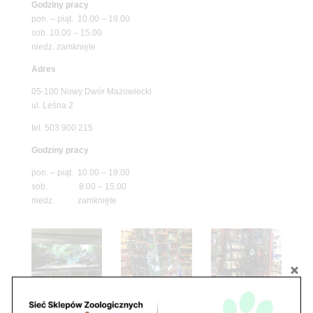
Godziny pracy
pon. – piąt. 10.00 – 19.00
sob. 10.00 – 15.00
niedz. zamknięte
Adres
05-100 Nowy Dwór Mazowiecki
ul. Leśna 2
tel. 503 900 215
Godziny pracy
pon. – piąt. 10.00 – 19.00
sob. 8.00 – 15.00
niedz. zamknięte