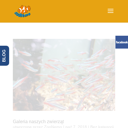
BLOG
Galeria naszych zwierząt
utworzone przez
ZooNemo
|
paź 7, 2018
| Bez kategorii