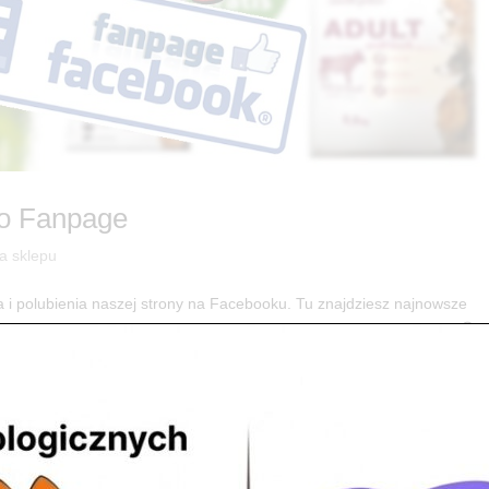
go Fanpage
ia sklepu
i polubienia naszej strony na Facebooku. Tu znajdziesz najnowsze
ocjach! Wpadnij na naszego Fanpage – TUTAJ – polub lub obserwuj 😉