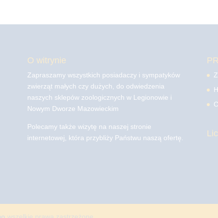
O witrynie
P
Zapraszamy wszystkich posiadaczy i sympatyków
Z
zwierząt małych czy dużych, do odwiedzenia
H
naszych sklepów zoologicznych w Legionowie i
C
Nowym Dworze Mazowieckim
Polecamy także wizytę na naszej stronie
Li
internetowej, która przybliży Państwu naszą ofertę.
mo
wszelkie prawa zastrzeżone