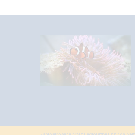
Zaprojektowane przez
LegioBiznes.pl
/
Zoo Ne