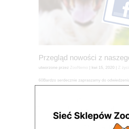
Przegląd nowości z nasze
utworzone przez
ZooNemo
|
kwi 15, 2020
|
Z życ
60Bardzo serdecznie zapraszamy do odwiedzenia 
informacje o naszych sklepach, ofertach i prom
Uwaga! ? Przypominamy, że...