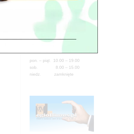
Adres
05-100 Nowy Dwór Mazowiecki
ul. Leśna 2
tel. 503 900 215
Godziny pracy
pon. – piąt. 10.00 – 19.00
sob. 8.00 – 15.00
niedz. zamknięte