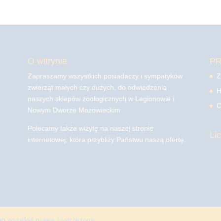
O witrynie
P
Zapraszamy wszystkich posiadaczy i sympatyków
Z
zwierząt małych czy dużych, do odwiedzenia
H
naszych sklepów zoologicznych w Legionowie i
C
Nowym Dworze Mazowieckim
Polecamy także wizytę na naszej stronie
Li
internetowej, która przybliży Państwu naszą ofertę.
mo
wszelkie prawa zastrzeżone