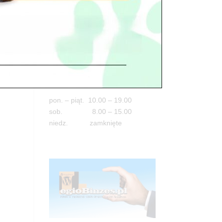
Adres
05-100 Nowy Dwór Mazowiecki
ul. Leśna 2
tel. 503 900 215
Godziny pracy
pon. – piąt. 10.00 – 19.00
sob. 8.00 – 15.00
niedz. zamknięte