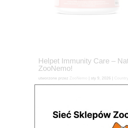
Helpet Immunity Care – Nat
ZooNemo!
utworzone przez
ZooNemo
|
sty 9, 2026
|
Country
6Twój pupiel zasługuje na najlepszą ochronę – nat
radosnego życia Twojego psa lub kota? Zamiast c
natury! W ZooNemo doskonale wiemy,...