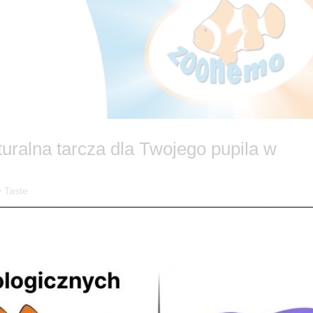
uralna tarcza dla Twojego pupila w
 Taste
uralnie! 🐾🛡️ Czy wiesz, że silna odporność to fundament długiego i
zekać na pierwsze objawy osłabienia, postaw na profilaktykę prosto z