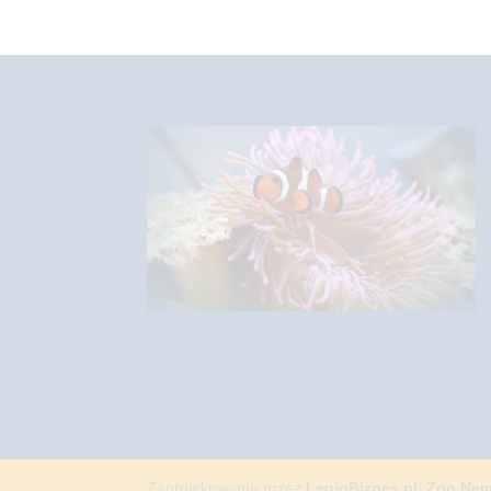
Zaprojektowane przez
LegioBiznes.pl
/
Zoo Ne