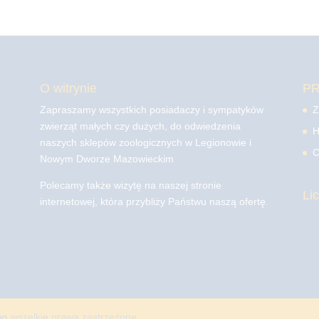
O witrynie
P
Zapraszamy wszystkich posiadaczy i sympatyków
Z
zwierząt małych czy dużych, do odwiedzenia
H
naszych sklepów zoologicznych w Legionowie i
C
Nowym Dworze Mazowieckim
Polecamy także wizytę na naszej stronie
Li
internetowej, która przybliży Państwu naszą ofertę.
mo
wszelkie prawa zastrzeżone