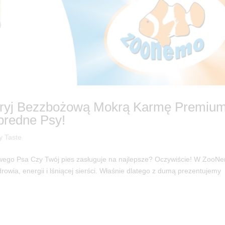
dkryj Bezzbożową Mokrą Karmę Premium
bredne Psy!
y Taste
iwego Psa Czy Twój pies zasługuje na najlepsze? Oczywiście! W ZooN
rowia, energii i lśniącej sierści. Właśnie dlatego z dumą prezentujemy