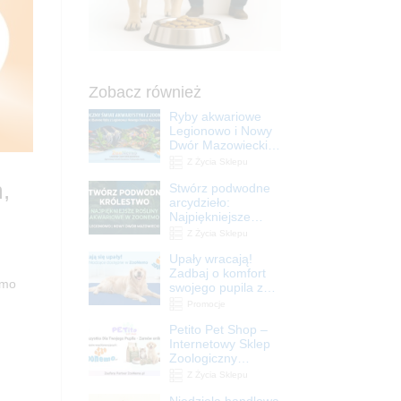
Zobacz również
Ryby akwariowe
Legionowo i Nowy
Dwór Mazowiecki –
Sklep ZooNemo
Z Życia Sklepu
,
Stwórz podwodne
arcydzieło:
Najpiękniejsze
rośliny akwariowe
Z Życia Sklepu
w ZooNemo –
Upały wracają!
Legionowo i Nowy
Zadbaj o komfort
Dwór Mazowiecki
emo
swojego pupila z
matami
Promocje
chłodzącymi
Petito Pet Shop –
ZooNemo
Internetowy Sklep
Zoologiczny
Online! Wszystko
Z Życia Sklepu
Dla Twojego Pupila
Niedziela handlowa