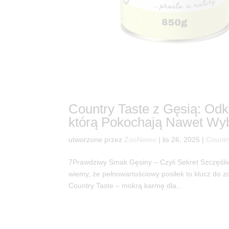
Country Taste z Gęsią: O
którą Pokochają Nawet Wy
utworzone przez
ZooNemo
|
lis 26, 2025
|
Countr
7Prawdziwy Smak Gęsiny – Czyli Sekret Szczęśl
wiemy, że pełnowartościowy posiłek to klucz do zd
Country Taste – mokrą karmę dla...