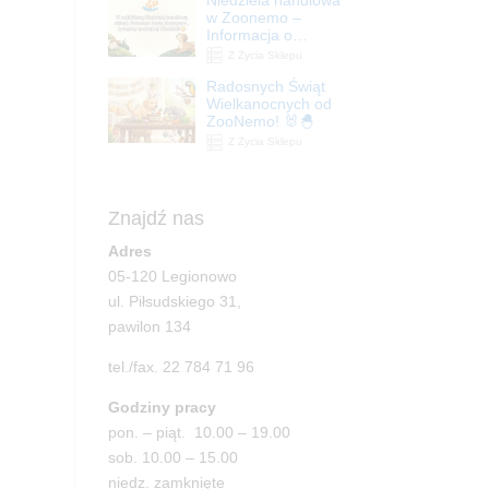
| ZooNemo
w Zoonemo –
Informacja o
godzinach otwarcia
Z Życia Sklepu
Radosnych Świąt
Wielkanocnych od
ZooNemo! 🐰🐣
Z Życia Sklepu
Znajdź nas
Adres
05-120 Legionowo
ul. Piłsudskiego 31,
pawilon 134
tel./fax. 22 784 71 96
Godziny pracy
pon. – piąt. 10.00 – 19.00
sob. 10.00 – 15.00
niedz. zamknięte