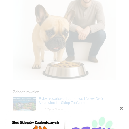
Zobacz również
Ryby akwariowe Legionowo i Nowy Dwór
Mazowiecki – Sklep ZooNemo
Z Życia Sklepu
Stwórz podwodne arcydzieło: Najpiękniejsze
rośliny akwariowe w ZooNemo – Legionowo i
Nowy Dwór Mazowiecki