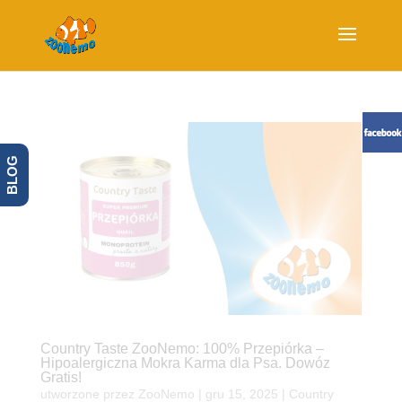
BLOG
Country Taste ZooNemo: 100% Przepiórka –
Hipoalergiczna Mokra Karma dla Psa. Dowóz
Gratis!
utworzone przez
ZooNemo
|
gru 15, 2025
|
Country