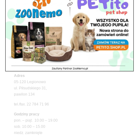
Z Życia Sklepu
Upały wracają! Zadbaj o komfort swojego pupila
z matami chłodzącymi ZooNemo
Promocje
Petito Pet Shop – Internetowy Sklep Zoologiczny
Online! Wszystko Dla Twojego Pupila | ZooNemo
Z Życia Sklepu
Znajdź nas
Adres
05-120 Legionowo
ul. Piłsudskiego 31,
pawilon 134
tel./fax. 22 784 71 96
Godziny pracy
pon. – piąt. 10.00 – 19.00
sob. 10.00 – 15.00
niedz. zamknięte