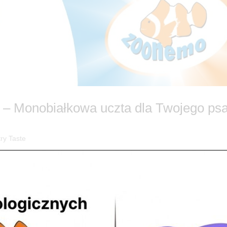
 – Monobiałkowa uczta dla Twojego ps
ry Taste
 natury! 🐾 Czy wiesz, że odpowiednia dieta to fundament zdrowia i
try Taste z Wieprzowiną – wyjątkową, mokrą karmę, która podbiła s