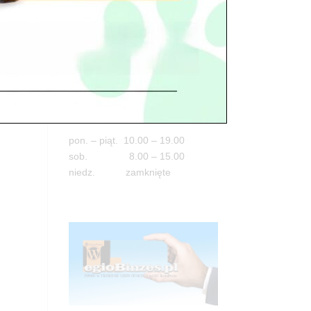
Adres
05-100 Nowy Dwór Mazowiecki
ul. Leśna 2
tel. 503 900 215
Godziny pracy
pon. – piąt. 10.00 – 19.00
sob. 8.00 – 15.00
niedz. zamknięte