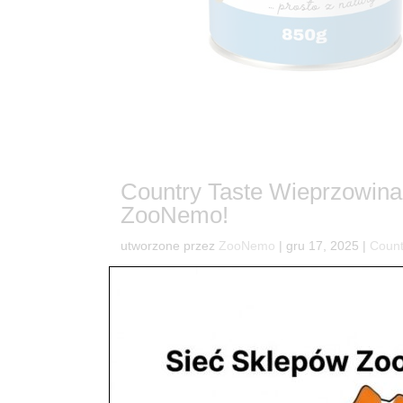
Country Taste Wieprzowina
ZooNemo!
utworzone przez
ZooNemo
|
gru 17, 2025
|
Count
4Twój pies zasługuje na to, co najlepsze prosto z
radosnego machania ogonem? Przedstawiamy Coun
(i podniebienia) czworonogów w naszych...