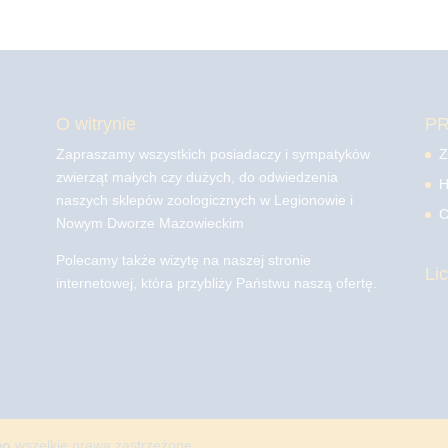
O witrynie
P
Zapraszamy wszystkich posiadaczy i sympatyków
Z
zwierząt małych czy dużych, do odwiedzenia
H
naszych sklepów zoologicznych w Legionowie i
C
Nowym Dworze Mazowieckim
Polecamy także wizytę na naszej stronie
Li
internetowej, która przybliży Państwu naszą ofertę.
mo
wszelkie prawa zastrzeżone