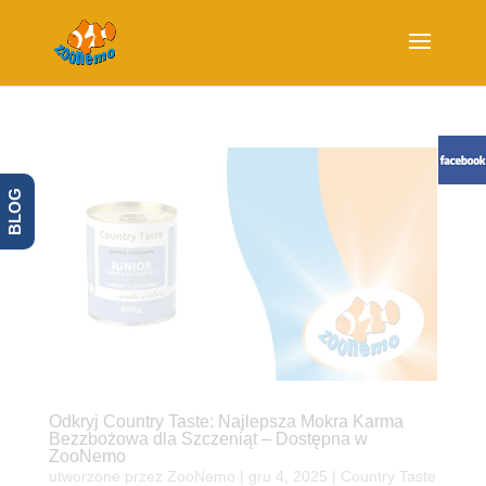
BLOG
Odkryj Country Taste: Najlepsza Mokra Karma
Bezzbożowa dla Szczeniąt – Dostępna w
ZooNemo
utworzone przez
ZooNemo
|
gru 4, 2025
|
Country Taste