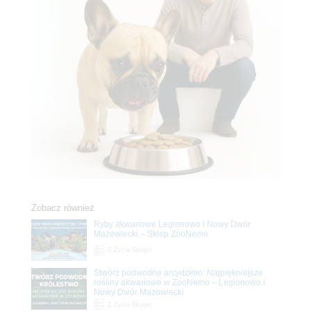
Zobacz również
Ryby akwariowe Legionowo i Nowy Dwór
Mazowiecki – Sklep ZooNemo
Z Życia Sklepu
Stwórz podwodne arcydzieło: Najpiękniejsze
rośliny akwariowe w ZooNemo – Legionowo i
Nowy Dwór Mazowiecki
Z Życia Sklepu