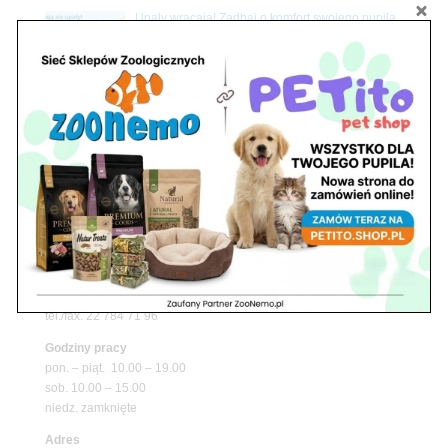
Upały wracają! Zadbaj o komfort swojego pupila
z matami chłodzącymi ZooNemo
Promocje
Petito Pet Shop – Internetowy Sklep Zoologiczny
Online! Wszystko Dla Twojego Pupila | ZooNemo
Z Życia Sklepu
Znajdź nas
Adres
05-120 Legionowo
ul. Piłsudskiego 31,
pawilon 134
tel./fax. 22 784 71 96
Godziny pracy
pon. – piąt. 10.00 – 19.00
sob. 10.00 – 15.00
niedz. zamknięte
Adres