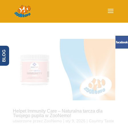
BLOG
Helpet Immunity Care – Naturalna tarcza dla
Twojego pupila w ZooNemo!
utworzone przez
ZooNemo
|
sty 9, 2026
|
Country Taste