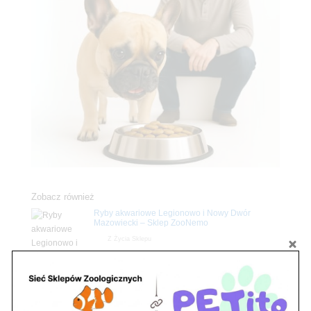
Zobacz również
Ryby akwariowe Legionowo i Nowy Dwór
Mazowiecki – Sklep ZooNemo
Z Życia Sklepu
Stwórz podwodne arcydzieło: Najpiękniejsze
rośliny akwariowe w ZooNemo – Legionowo i
Nowy Dwór Mazowiecki
Z Życia Sklepu