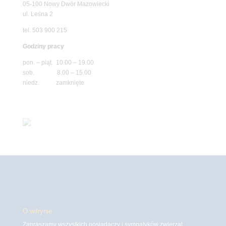
05-100 Nowy Dwór Mazowiecki
ul. Leśna 2
tel. 503 900 215
Godziny pracy
pon. – piąt. 10.00 – 19.00
sob. 8.00 – 15.00
niedz. zamknięte
O witrynie
Zapraszamy wszystkich posiadaczy i sympatyków zwierząt