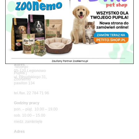
Upały wracają! Zadbaj o komfort swojego pupila
z matami chłodzącymi ZooNemo
Promocje
Petito Pet Shop – Internetowy Sklep Zoologiczny
Online! Wszystko Dla Twojego Pupila | ZooNemo
Z Życia Sklepu
Znajdź nas
Adres
05-120 Legionowo
ul. Piłsudskiego 31,
pawilon 134
tel./fax. 22 784 71 96
Godziny pracy
pon. – piąt. 10.00 – 19.00
sob. 10.00 – 15.00
niedz. zamknięte
Adres