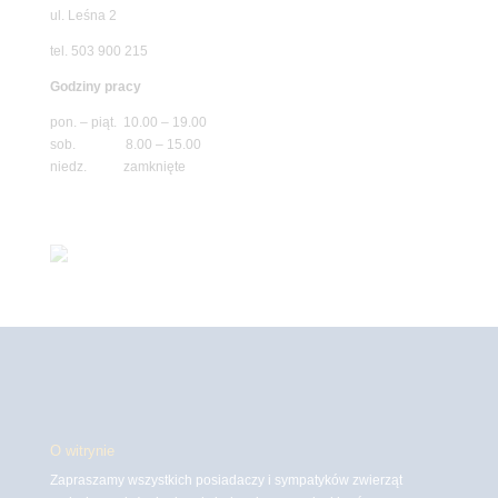
ul. Leśna 2
tel. 503 900 215
Godziny pracy
pon. – piąt. 10.00 – 19.00
sob. 8.00 – 15.00
niedz. zamknięte
O witrynie
Zapraszamy wszystkich posiadaczy i sympatyków zwierząt