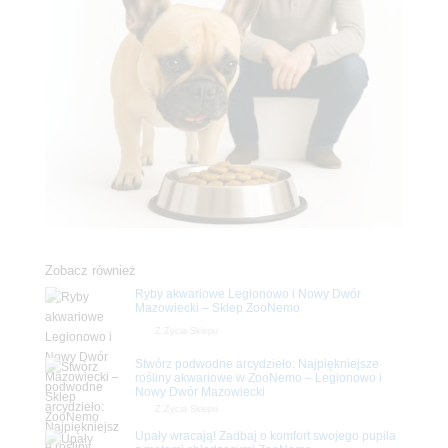
Zobacz również
Ryby akwariowe Legionowo i Nowy Dwór
Mazowiecki – Sklep ZooNemo
Z Życia Sklepu
Stwórz podwodne arcydzieło: Najpiękniejsze
rośliny akwariowe w ZooNemo – Legionowo i
Nowy Dwór Mazowiecki
Z Życia Sklepu
Upały wracają! Zadbaj o komfort swojego pupila