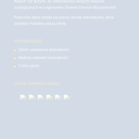
małych czy dużych, do odwiedzenia naszych sklepów
zoologicznych w Legionowie i Nowym Dworze Mazowieckim
Polecamy także wizytę na naszej stronie internetowej, która
przybliży Państwu naszą ofertę.
PRYWATNOŚĆ
Zmień ustawienia prywatności
Historia ustawień prywatności
Cofnij zgody
Licznik odwiedzin witryny