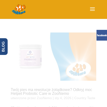
BLOG
Twój pies ma rewolucje żołądkowe? Odkryj moc
Helpet Probiotic Care w ZooNemo
utworzone przez
ZooNemo
|
sty 4, 2026
|
Country Taste