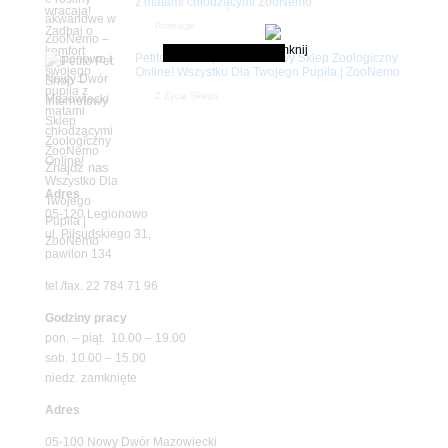
z matami chłodzącymi ZooNemo
Promocje
Petito Pet Shop – Internetowy Sklep Zoologiczny
Online! Wszystko Dla Twojego Pupila | ZooNemo
Z Życia Sklepu
Znajdź nas
Adres
05-120 Legionowo
ul. Piłsudskiego 31,
pawilon 134
tel./fax. 22 784 71 96
Godziny pracy
pon. – piąt. 10.00 – 19.00
sob. 10.00 – 15.00
niedz. zamknięte
Adres
05-100 Nowy Dwór Mazowiecki