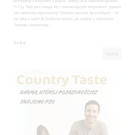
8Problemy z brzuchem u pupila? Mamy na to naturalny sposób!
🐾 Czy Twój pies zmaga się z nawracającymi biegunkami, gazami
lub osłabioną odpornością? Zdrowie zaczyna się w jelitach – i to
nie tylko u ludzi! W ZooNemo wiemy, jak zadbać o mikrobiom
Twojego czworonoga....
Szukaj