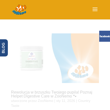
BLOG
Rewolucja w brzuszku Twojego pupila! Poznaj
Helpet Digestive Care w ZooNemo 🐾
utworzone przez
ZooNemo
|
sty 11, 2026
|
Country
Taste