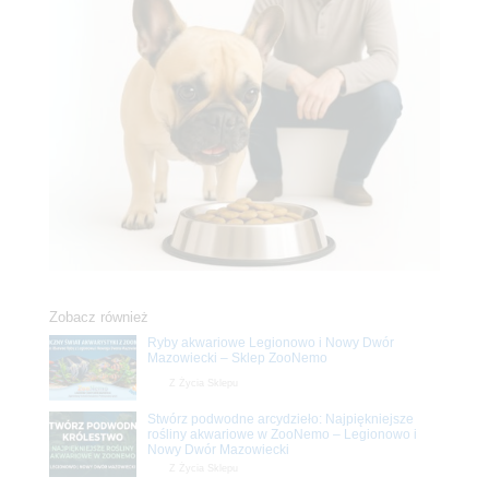
Zobacz również
Ryby akwariowe Legionowo i Nowy Dwór
Mazowiecki – Sklep ZooNemo
Z Życia Sklepu
Stwórz podwodne arcydzieło: Najpiękniejsze
rośliny akwariowe w ZooNemo – Legionowo i
Nowy Dwór Mazowiecki
Z Życia Sklepu