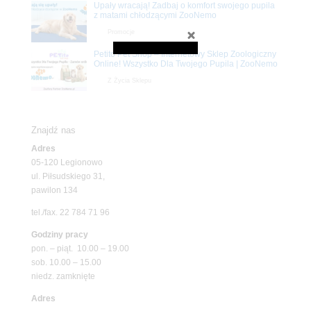
Upały wracają! Zadbaj o komfort swojego pupila
z matami chłodzącymi ZooNemo
Promocje
Petito Pet Shop – Internetowy Sklep Zoologiczny
Online! Wszystko Dla Twojego Pupila | ZooNemo
Z Życia Sklepu
Znajdź nas
Adres
05-120 Legionowo
ul. Piłsudskiego 31,
pawilon 134
tel./fax. 22 784 71 96
Godziny pracy
pon. – piąt. 10.00 – 19.00
sob. 10.00 – 15.00
niedz. zamknięte
Adres