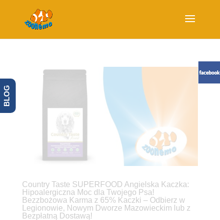
BLOG
Country Taste SUPERFOOD Angielska Kaczka:
Hipoalergiczna Moc dla Twojego Psa!
Bezzbożowa Karma z 65% Kaczki – Odbierz w
Legionowie, Nowym Dworze Mazowieckim lub z
Bezpłatną Dostawą!