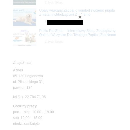
Z Życia Sklepu
Upały wracają! Zadbaj o komfort swojego pupila
z matami chłodzącymi ZooNemo
Promocje
Petito Pet Shop – Internetowy Sklep Zoologiczny
Online! Wszystko Dla Twojego Pupila | ZooNemo
Z Życia Sklepu
Znajdź nas
Adres
05-120 Legionowo
ul. Piłsudskiego 31,
pawilon 134
tel./fax. 22 784 71 96
Godziny pracy
pon. – piąt. 10.00 – 19.00
sob. 10.00 – 15.00
niedz. zamknięte