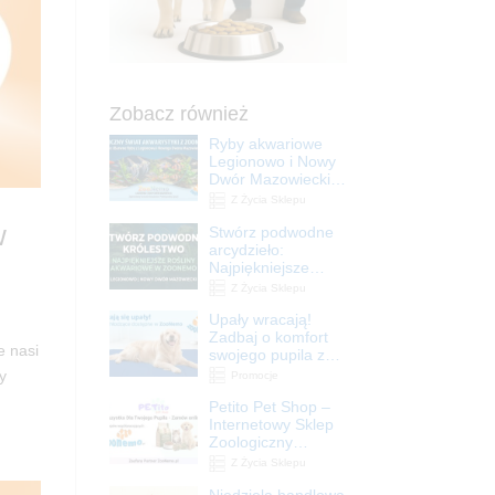
Zobacz również
Ryby akwariowe
Legionowo i Nowy
Dwór Mazowiecki –
Sklep ZooNemo
Z Życia Sklepu
w
Stwórz podwodne
arcydzieło:
Najpiękniejsze
rośliny akwariowe
Z Życia Sklepu
w ZooNemo –
Upały wracają!
Legionowo i Nowy
Zadbaj o komfort
Dwór Mazowiecki
e nasi
swojego pupila z
matami
y
Promocje
chłodzącymi
Petito Pet Shop –
ZooNemo
Internetowy Sklep
Zoologiczny
Online! Wszystko
Z Życia Sklepu
Dla Twojego Pupila
Niedziela handlowa