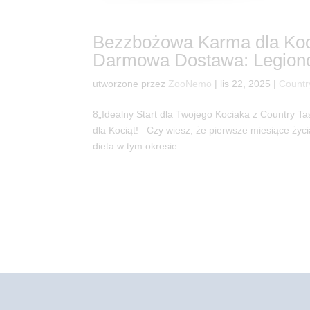
Bezzbożowa Karma dla Kocią
Darmowa Dostawa: Legiono
utworzone przez
ZooNemo
|
lis 22, 2025
|
Countr
8„Idealny Start dla Twojego Kociaka z Country T
dla Kociąt! Czy wiesz, że pierwsze miesiące ży
dieta w tym okresie....