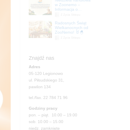
| ZooNemo
w Zoonemo –
Informacja o
godzinach otwarcia
Z Życia Sklepu
Radosnych Świąt
Wielkanocnych od
ZooNemo! 🐰🐣
Z Życia Sklepu
Znajdź nas
Adres
05-120 Legionowo
ul. Piłsudskiego 31,
pawilon 134
tel./fax. 22 784 71 96
Godziny pracy
pon. – piąt. 10.00 – 19.00
sob. 10.00 – 15.00
niedz. zamknięte