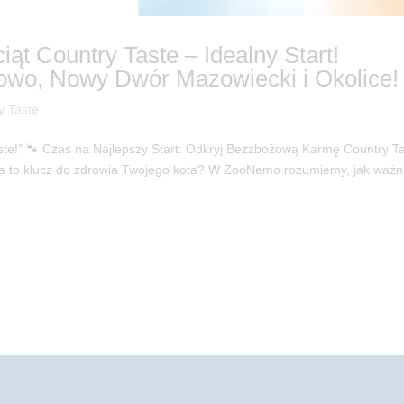
t Country Taste – Idealny Start!
wo, Nowy Dwór Mazowiecki i Okolice!
y Taste
aste!” 🐾 Czas na Najlepszy Start: Odkryj Bezzbożową Karmę Country T
cia to klucz do zdrowia Twojego kota? W ZooNemo rozumiemy, jak ważn