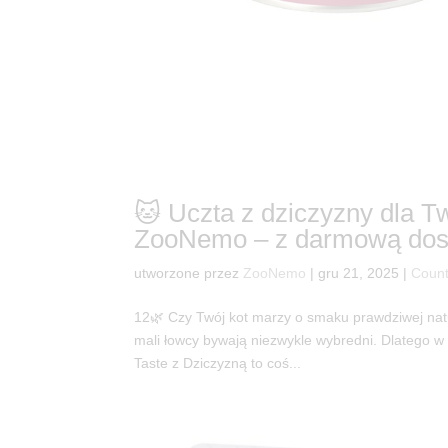
🐱 Uczta z dziczyzny dla T
ZooNemo – z darmową dos
utworzone przez
ZooNemo
|
gru 21, 2025
|
Count
12🌿 Czy Twój kot marzy o smaku prawdziwej natu
mali łowcy bywają niezwykle wybredni. Dlatego w
Taste z Dziczyzną to coś...