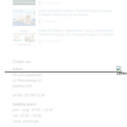
Z Życia Sklepu
Upały wracają! Zadbaj o komfort swojego pupila
z matami chłodzącymi ZooNemo
Promocje
Petito Pet Shop – Internetowy Sklep Zoologiczny
Online! Wszystko Dla Twojego Pupila | ZooNemo
Z Życia Sklepu
Znajdź nas
Adres
05-120 Legionowo
ul. Piłsudskiego 31,
pawilon 134
tel./fax. 22 784 71 96
Godziny pracy
pon. – piąt. 10.00 – 19.00
sob. 10.00 – 15.00
niedz. zamknięte