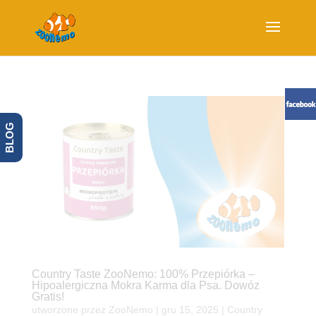
BLOG
Country Taste ZooNemo: 100% Przepiórka –
Hipoalergiczna Mokra Karma dla Psa. Dowóz
Gratis!
utworzone przez
ZooNemo
|
gru 15, 2025
|
Country