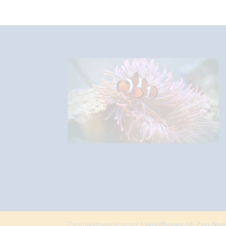
Zaprojektowane przez
LegioBiznes.pl
/
Zoo Ne