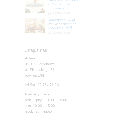
| ZooNemo
w Zoonemo –
Informacja o
godzinach otwarcia
Z Życia Sklepu
Radosnych Świąt
Wielkanocnych od
ZooNemo! 🐰🐣
Z Życia Sklepu
Znajdź nas
Adres
05-120 Legionowo
ul. Piłsudskiego 31,
pawilon 134
tel./fax. 22 784 71 96
Godziny pracy
pon. – piąt. 10.00 – 19.00
sob. 10.00 – 15.00
niedz. zamknięte