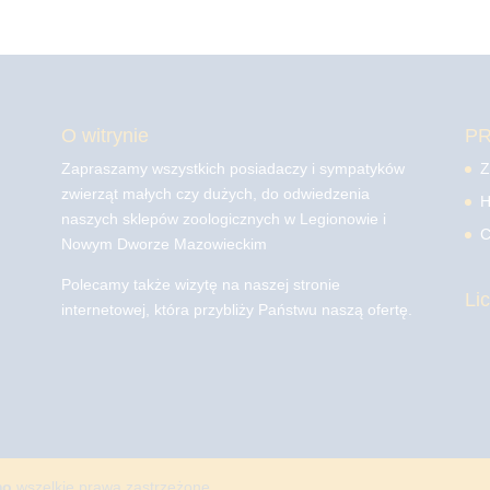
O witrynie
P
Zapraszamy wszystkich posiadaczy i sympatyków
Z
zwierząt małych czy dużych, do odwiedzenia
H
naszych sklepów zoologicznych w Legionowie i
C
Nowym Dworze Mazowieckim
Polecamy także wizytę na naszej stronie
Li
internetowej, która przybliży Państwu naszą ofertę.
mo
wszelkie prawa zastrzeżone