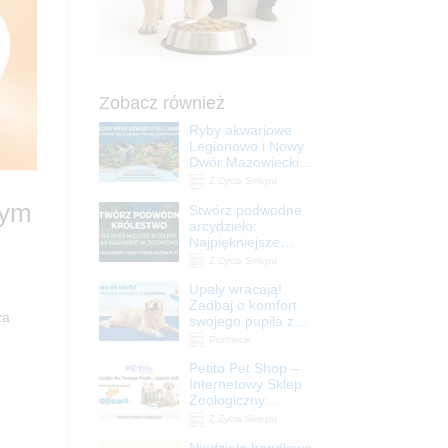
Zobacz również
Ryby akwariowe
Legionowo i Nowy
Dwór Mazowiecki –
Sklep ZooNemo
Z Życia Sklepu
wym
Stwórz podwodne
arcydzieło:
Najpiękniejsze
rośliny akwariowe
Z Życia Sklepu
w ZooNemo –
Upały wracają!
Legionowo i Nowy
Zadbaj o komfort
Dwór Mazowiecki
za
swojego pupila z
matami
Promocje
chłodzącymi
Petito Pet Shop –
ZooNemo
Internetowy Sklep
Zoologiczny
Online! Wszystko
Z Życia Sklepu
Dla Twojego Pupila
Niedziela handlowa