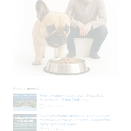
Zobacz również
Ryby akwariowe Legionowo i Nowy Dwór
Mazowiecki – Sklep ZooNemo
Z Życia Sklepu
Stwórz podwodne arcydzieło: Najpiękniejsze
rośliny akwariowe w ZooNemo – Legionowo i
Nowy Dwór Mazowiecki
Z Życia Sklepu