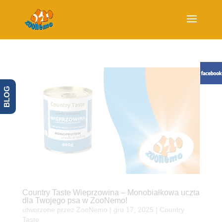
BLOG
Country Taste Wieprzowina – Monobiałkowa uczta
dla Twojego psa w ZooNemo!
utworzone przez
ZooNemo
|
gru 17, 2025
|
Country
Taste