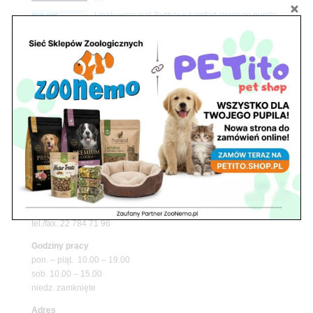
Upały wracają! Zadbaj o komfort swojego pupila
z matami chłodzącymi ZooNemo
Promocje
Petito Pet Shop – Internetowy Sklep Zoologiczny
Online! Wszystko Dla Twojego Pupila | ZooNemo
Z Życia Sklepu
Znajdź nas
Adres
05-120 Legionowo
ul. Piłsudskiego 31,
pawilon 134
tel./fax. 22 784 71 96
Godziny pracy
pon. – piąt. 10.00 – 19.00
sob. 10.00 – 15.00
niedz. zamknięte
Adres