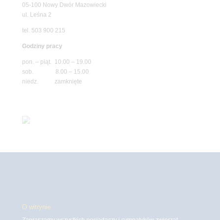
05-100 Nowy Dwór Mazowiecki
ul. Leśna 2
tel. 503 900 215
Godziny pracy
pon. – piąt. 10.00 – 19.00
sob. 8.00 – 15.00
niedz. zamknięte
O witrynie
Zapraszamy wszystkich posiadaczy i sympatyków zwierząt