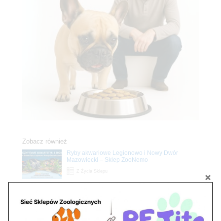
Zobacz również
Ryby akwariowe Legionowo i Nowy Dwór
Mazowiecki – Sklep ZooNemo
Z Życia Sklepu
Stwórz podwodne arcydzieło: Najpiękniejsze
rośliny akwariowe w ZooNemo – Legionowo i
Nowy Dwór Mazowiecki
Z Życia Sklepu