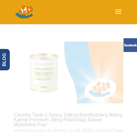
BLOG
Country Taste z Gęsią: Odkryj Bezzbożową Mokrą
Karmę Premium, którą Pokochają Nawet
Wybredne Psy!
utworzone przez
ZooNemo
|
lis 26, 2025
|
Country Taste