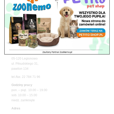
Upały wracają! Zadbaj o komfort swojego pupila
z matami chłodzącymi ZooNemo
Promocje
Petito Pet Shop – Internetowy Sklep Zoologiczny
Online! Wszystko Dla Twojego Pupila | ZooNemo
Z Życia Sklepu
Znajdź nas
Adres
05-120 Legionowo
ul. Piłsudskiego 31,
pawilon 134
tel./fax. 22 784 71 96
Godziny pracy
pon. – piąt. 10.00 – 19.00
sob. 10.00 – 15.00
niedz. zamknięte
Adres