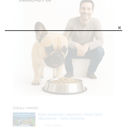
Zobacz również
Ryby akwariowe Legionowo i Nowy Dwór
Mazowiecki – Sklep ZooNemo
Z Życia Sklepu