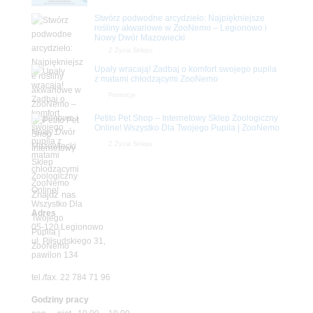
Stwórz podwodne arcydzieło: Najpiękniejsze
rośliny akwariowe w ZooNemo – Legionowo i
Nowy Dwór Mazowiecki
Z Życia Sklepu
Upały wracają! Zadbaj o komfort swojego pupila
z matami chłodzącymi ZooNemo
Promocje
Petito Pet Shop – Internetowy Sklep Zoologiczny
Online! Wszystko Dla Twojego Pupila | ZooNemo
Z Życia Sklepu
Znajdź nas
Adres
05-120 Legionowo
ul. Piłsudskiego 31,
pawilon 134
tel./fax. 22 784 71 96
Godziny pracy