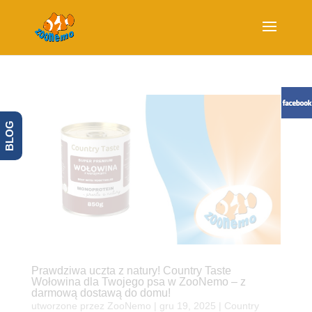
BLOG
Prawdziwa uczta z natury! Country Taste
Wołowina dla Twojego psa w ZooNemo – z
darmową dostawą do domu!
utworzone przez
ZooNemo
|
gru 19, 2025
|
Country