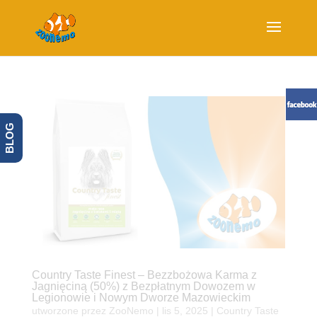
BLOG
Country Taste Finest – Bezzbożowa Karma z
Jagnięciną (50%) z Bezpłatnym Dowozem w
Legionowie i Nowym Dworze Mazowieckim
utworzone przez
ZooNemo
|
lis 5, 2025
|
Country Taste