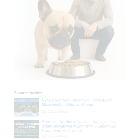
Zobacz również
Ryby akwariowe Legionowo i Nowy Dwór
Mazowiecki – Sklep ZooNemo
Z Życia Sklepu
Stwórz podwodne arcydzieło: Najpiękniejsze
rośliny akwariowe w ZooNemo – Legionowo i
Nowy Dwór Mazowiecki
Z Życia Sklepu