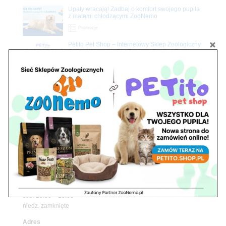
Upały wracają! Zadbaj o komfort swojego pupila
z matami chłodzącymi ZooNemo
Promocje
Petito Pet Shop – Internetowy Sklep Zoologiczny
Online! Wszystko Dla Twojego Pupila | ZooNemo
Z Życia Sklepu
Znajdź nas
Adres
05-120 Legionowo
ul. Piłsudskiego 31,
pawilon 134
tel./fax. 22 784 71 96
Godziny pracy
pon. – piąt. 10.00 – 19.00
sob. 10.00 – 15.00
niedz. zamknięte
Adres