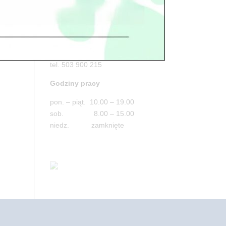
Adres
05-100 Nowy Dwór Mazowiecki
ul. Leśna 2
tel. 503 900 215
Godziny pracy
pon. – piąt. 10.00 – 19.00
sob. 8.00 – 15.00
niedz. zamknięte