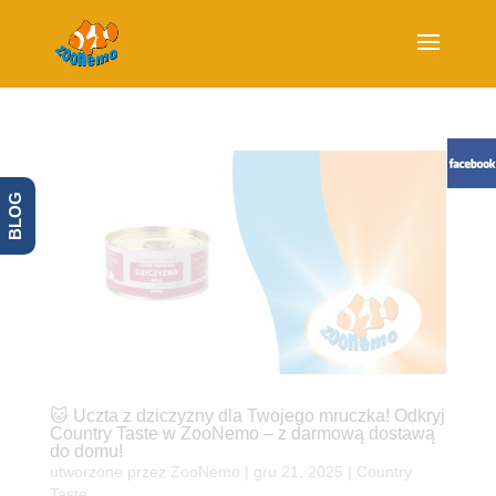
BLOG
🐱 Uczta z dziczyzny dla Twojego mruczka! Odkryj
Country Taste w ZooNemo – z darmową dostawą
do domu!
utworzone przez
ZooNemo
|
gru 21, 2025
|
Country
Taste