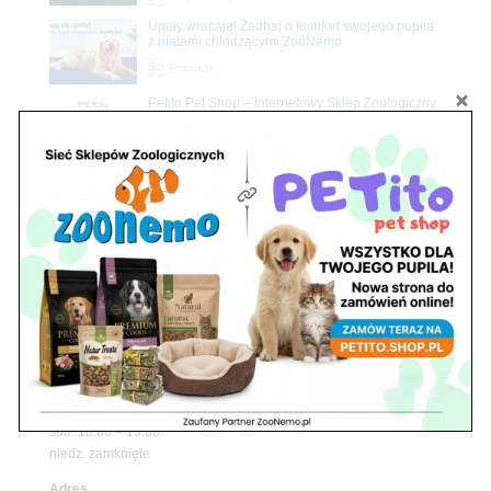
Upały wracają! Zadbaj o komfort swojego pupila
z matami chłodzącymi ZooNemo
Promocje
Petito Pet Shop – Internetowy Sklep Zoologiczny
Online! Wszystko Dla Twojego Pupila | ZooNemo
Z Życia Sklepu
Znajdź nas
Adres
05-120 Legionowo
ul. Piłsudskiego 31,
pawilon 134
tel./fax. 22 784 71 96
Godziny pracy
pon. – piąt. 10.00 – 19.00
sob. 10.00 – 15.00
niedz. zamknięte
Adres