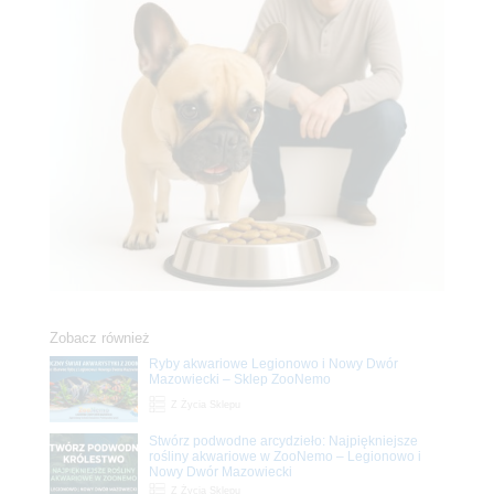
Zobacz również
Ryby akwariowe Legionowo i Nowy Dwór
Mazowiecki – Sklep ZooNemo
Z Życia Sklepu
Stwórz podwodne arcydzieło: Najpiękniejsze
rośliny akwariowe w ZooNemo – Legionowo i
Nowy Dwór Mazowiecki
Z Życia Sklepu