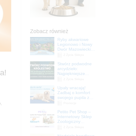
Zobacz również
Ryby akwariowe
Legionowo i Nowy
Dwór Mazowiecki –
Sklep ZooNemo
Z Życia Sklepu
Stwórz podwodne
arcydzieło:
a!
Najpiękniejsze
rośliny akwariowe
Z Życia Sklepu
w ZooNemo –
Upały wracają!
Legionowo i Nowy
Zadbaj o komfort
Dwór Mazowiecki
swojego pupila z
matami
ę,
Promocje
chłodzącymi
Petito Pet Shop –
ZooNemo
Internetowy Sklep
Zoologiczny
Online! Wszystko
Z Życia Sklepu
Dla Twojego Pupila
Niedziela handlowa