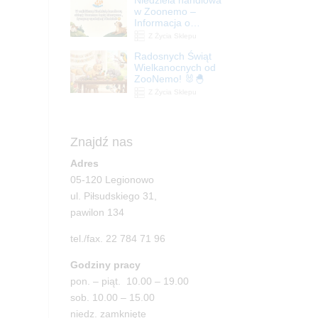
| ZooNemo
w Zoonemo –
Informacja o
godzinach otwarcia
Z Życia Sklepu
Radosnych Świąt
Wielkanocnych od
ZooNemo! 🐰🐣
Z Życia Sklepu
Znajdź nas
Adres
05-120 Legionowo
ul. Piłsudskiego 31,
pawilon 134
tel./fax. 22 784 71 96
Godziny pracy
pon. – piąt. 10.00 – 19.00
sob. 10.00 – 15.00
niedz. zamknięte