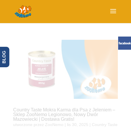
BLOG
Country Taste Mokra Karma dla Psa z Jeleniem –
Sklep ZooNemo Legionowo, Nowy Dwór
Mazowiecki | Dostawa Gratis!
utworzone przez
ZooNemo
|
lis 30, 2025
|
Country Taste