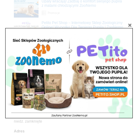
Upały wracają! Zadbaj o komfort swojego pupila
z matami chłodzącymi ZooNemo
Promocje
Petito Pet Shop – Internetowy Sklep Zoologiczny
Online! Wszystko Dla Twojego Pupila | ZooNemo
Z Życia Sklepu
Znajdź nas
Adres
05-120 Legionowo
ul. Piłsudskiego 31,
pawilon 134
tel./fax. 22 784 71 96
Godziny pracy
pon. – piąt. 10.00 – 19.00
sob. 10.00 – 15.00
niedz. zamknięte
Adres