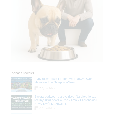
Zobacz również
Ryby akwariowe Legionowo i Nowy Dwór
Mazowiecki – Sklep ZooNemo
Z Życia Sklepu
Stwórz podwodne arcydzieło: Najpiękniejsze
rośliny akwariowe w ZooNemo – Legionowo i
Nowy Dwór Mazowiecki
Z Życia Sklepu