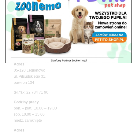
Upały wracają! Zadbaj o komfort swojego pupila
z matami chłodzącymi ZooNemo
Promocje
Petito Pet Shop – Internetowy Sklep Zoologiczny
Online! Wszystko Dla Twojego Pupila | ZooNemo
Z Życia Sklepu
Znajdź nas
Adres
05-120 Legionowo
ul. Piłsudskiego 31,
pawilon 134
tel./fax. 22 784 71 96
Godziny pracy
pon. – piąt. 10.00 – 19.00
sob. 10.00 – 15.00
niedz. zamknięte
Adres