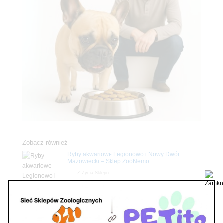
Zobacz również
Ryby akwariowe Legionowo i Nowy Dwór
Mazowiecki – Sklep ZooNemo
Z Życia Sklepu
Stwórz podwodne arcydzieło: Najpiękniejsze
rośliny akwariowe w ZooNemo – Legionowo i
Nowy Dwór Mazowiecki
Z Życia Sklepu