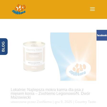
BLOG
Lokalnie: Najlepsza mokra karma dla psa z
mięsem konia – ZooNemo Legionowo/N. Dwór
Mazowiecki
utworzone przez
ZooNemo
|
gru 9, 2025
|
Country Taste