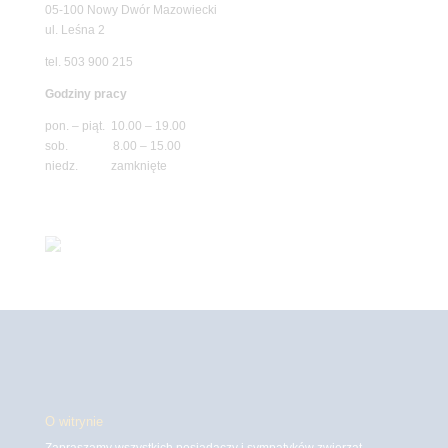
05-100 Nowy Dwór Mazowiecki
ul. Leśna 2
tel. 503 900 215
Godziny pracy
pon. – piąt. 10.00 – 19.00
sob. 8.00 – 15.00
niedz. zamknięte
O witrynie
Zapraszamy wszystkich posiadaczy i sympatyków zwierząt