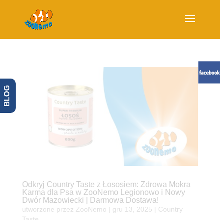
BLOG
Odkryj Country Taste z Łososiem: Zdrowa Mokra
Karma dla Psa w ZooNemo Legionowo i Nowy
Dwór Mazowiecki | Darmowa Dostawa!
utworzone przez
ZooNemo
|
gru 13, 2025
|
Country
Taste