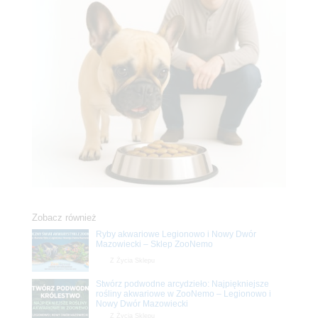
Zobacz również
Ryby akwariowe Legionowo i Nowy Dwór
Mazowiecki – Sklep ZooNemo
Z Życia Sklepu
Stwórz podwodne arcydzieło: Najpiękniejsze
rośliny akwariowe w ZooNemo – Legionowo i
Nowy Dwór Mazowiecki
Z Życia Sklepu