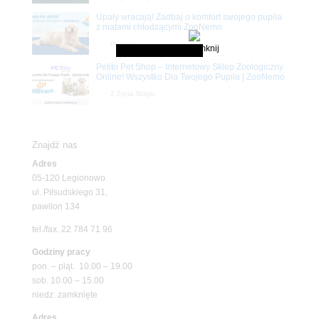
Upały wracają! Zadbaj o komfort swojego pupila
z matami chłodzącymi ZooNemo
Promocje
Petito Pet Shop – Internetowy Sklep Zoologiczny
Online! Wszystko Dla Twojego Pupila | ZooNemo
Z Życia Sklepu
Znajdź nas
Adres
05-120 Legionowo
ul. Piłsudskiego 31,
pawilon 134
tel./fax. 22 784 71 96
Godziny pracy
pon. – piąt. 10.00 – 19.00
sob. 10.00 – 15.00
niedz. zamknięte
Adres