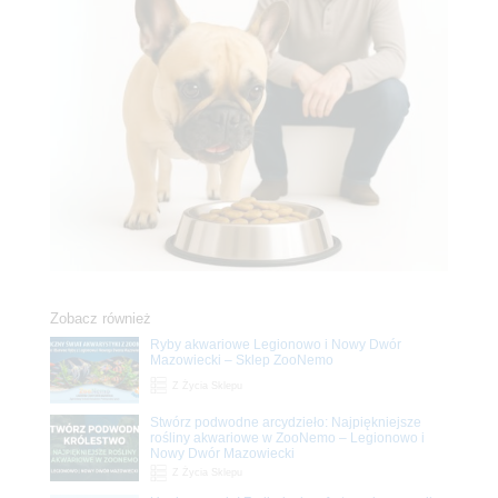
Zobacz również
Ryby akwariowe Legionowo i Nowy Dwór
Mazowiecki – Sklep ZooNemo
Z Życia Sklepu
Stwórz podwodne arcydzieło: Najpiękniejsze
rośliny akwariowe w ZooNemo – Legionowo i
Nowy Dwór Mazowiecki
Z Życia Sklepu