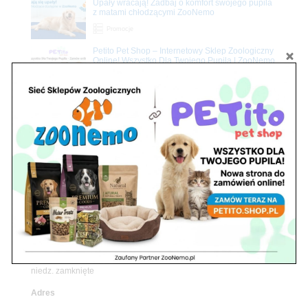
Upały wracają! Zadbaj o komfort swojego pupila
z matami chłodzącymi ZooNemo
Promocje
Petito Pet Shop – Internetowy Sklep Zoologiczny
Online! Wszystko Dla Twojego Pupila | ZooNemo
Z Życia Sklepu
Znajdź nas
Adres
05-120 Legionowo
ul. Piłsudskiego 31,
pawilon 134
tel./fax. 22 784 71 96
Godziny pracy
pon. – piąt. 10.00 – 19.00
sob. 10.00 – 15.00
niedz. zamknięte
Adres