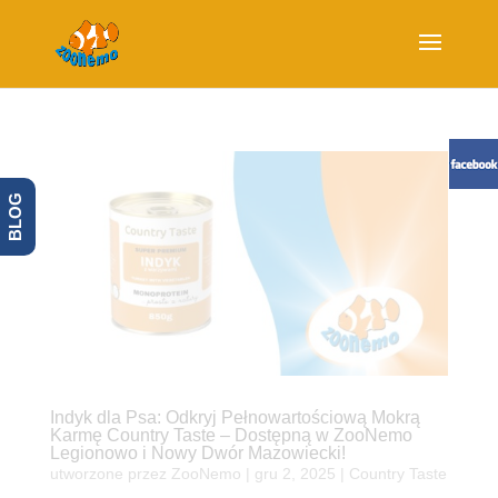
BLOG
Indyk dla Psa: Odkryj Pełnowartościową Mokrą
Karmę Country Taste – Dostępną w ZooNemo
Legionowo i Nowy Dwór Mazowiecki!
utworzone przez
ZooNemo
|
gru 2, 2025
|
Country Taste