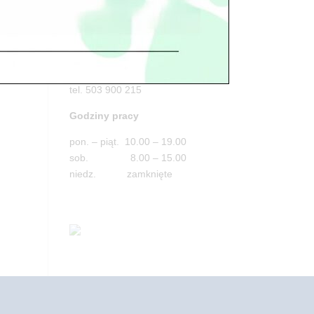
Adres
05-100 Nowy Dwór Mazowiecki
ul. Leśna 2
tel. 503 900 215
Godziny pracy
pon. – piąt. 10.00 – 19.00
sob. 8.00 – 15.00
niedz. zamknięte