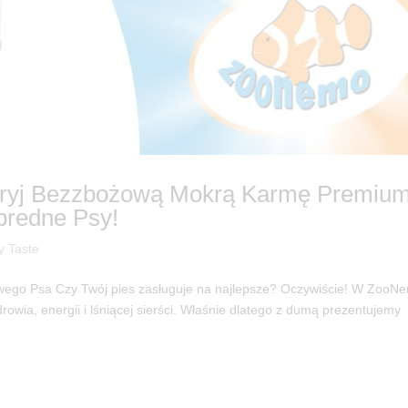
dkryj Bezzbożową Mokrą Karmę Premium
bredne Psy!
y Taste
iwego Psa Czy Twój pies zasługuje na najlepsze? Oczywiście! W ZooN
rowia, energii i lśniącej sierści. Właśnie dlatego z dumą prezentujemy