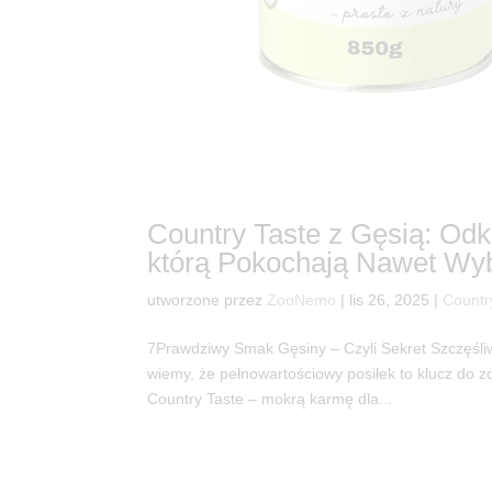
Country Taste z Gęsią: O
którą Pokochają Nawet Wy
utworzone przez
ZooNemo
|
lis 26, 2025
|
Countr
7Prawdziwy Smak Gęsiny – Czyli Sekret Szczęśl
wiemy, że pełnowartościowy posiłek to klucz do zd
Country Taste – mokrą karmę dla...