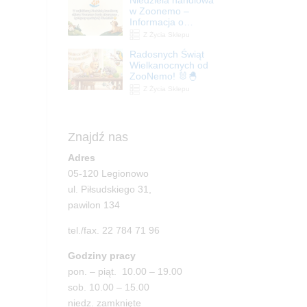
| ZooNemo
w Zoonemo –
Informacja o
godzinach otwarcia
Z Życia Sklepu
Radosnych Świąt
Wielkanocnych od
ZooNemo! 🐰🐣
Z Życia Sklepu
Znajdź nas
Adres
05-120 Legionowo
ul. Piłsudskiego 31,
pawilon 134
tel./fax. 22 784 71 96
Godziny pracy
pon. – piąt. 10.00 – 19.00
sob. 10.00 – 15.00
niedz. zamknięte