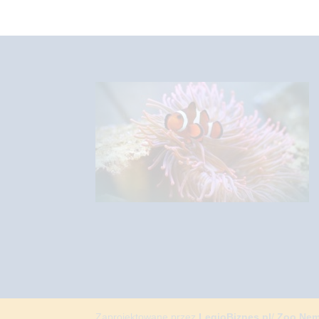
Zaprojektowane przez
LegioBiznes.pl
/
Zoo Ne