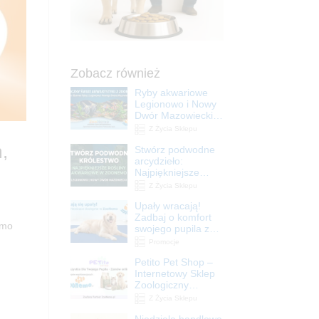
Zobacz również
Ryby akwariowe
Legionowo i Nowy
Dwór Mazowiecki –
Sklep ZooNemo
Z Życia Sklepu
,
Stwórz podwodne
arcydzieło:
Najpiękniejsze
rośliny akwariowe
Z Życia Sklepu
w ZooNemo –
Upały wracają!
Legionowo i Nowy
Zadbaj o komfort
Dwór Mazowiecki
emo
swojego pupila z
matami
Promocje
chłodzącymi
Petito Pet Shop –
ZooNemo
Internetowy Sklep
Zoologiczny
Online! Wszystko
Z Życia Sklepu
Dla Twojego Pupila
Niedziela handlowa