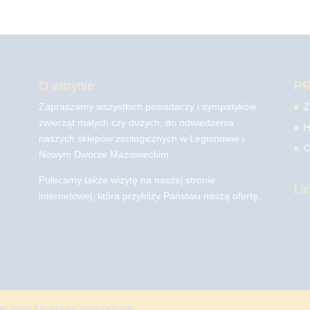
O witrynie
P
Zapraszamy wszystkich posiadaczy i sympatyków
Z
zwierząt małych czy dużych, do odwiedzenia
H
naszych sklepów zoologicznych w Legionowie i
C
Nowym Dworze Mazowieckim
Polecamy także wizytę na naszej stronie
Li
internetowej, która przybliży Państwu naszą ofertę.
mo
wszelkie prawa zastrzeżone