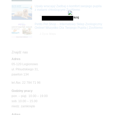
Upały wracają! Zadbaj o komfort swojego pupila
z matami chłodzącymi ZooNemo
Promocje
Petito Pet Shop – Internetowy Sklep Zoologiczny
Online! Wszystko Dla Twojego Pupila | ZooNemo
Z Życia Sklepu
Znajdź nas
Adres
05-120 Legionowo
ul. Piłsudskiego 31,
pawilon 134
tel./fax. 22 784 71 96
Godziny pracy
pon. – piąt. 10.00 – 19.00
sob. 10.00 – 15.00
niedz. zamknięte
Adres