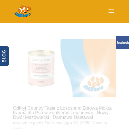
BLOG
Odkryj Country Taste z Łososiem: Zdrowa Mokra
Karma dla Psa w ZooNemo Legionowo i Nowy
Dwór Mazowiecki | Darmowa Dostawa!
utworzone przez
ZooNemo
|
gru 13, 2025
|
Country
Taste