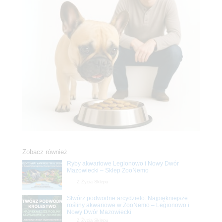
Zobacz również
Ryby akwariowe Legionowo i Nowy Dwór
Mazowiecki – Sklep ZooNemo
Z Życia Sklepu
Stwórz podwodne arcydzieło: Najpiękniejsze
rośliny akwariowe w ZooNemo – Legionowo i
Nowy Dwór Mazowiecki
Z Życia Sklepu