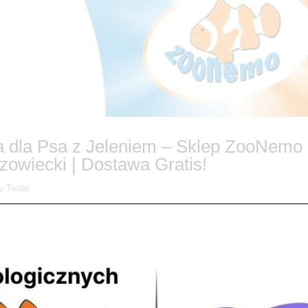
a dla Psa z Jeleniem – Sklep ZooNemo
owiecki | Dostawa Gratis!
y Taste
ountry Taste? Szukasz karmy, która nie tylko nasyci Twojego
y mu najwyższej jakości składników? Poznaj Country Taste – mokrą ka