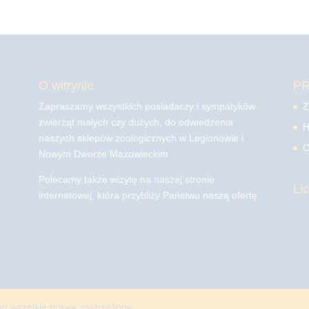
O witrynie
P
Zapraszamy wszystkich posiadaczy i sympatyków
Z
zwierząt małych czy dużych, do odwiedzenia
H
naszych sklepów zoologicznych w Legionowie i
C
Nowym Dworze Mazowieckim
Polecamy także wizytę na naszej stronie
Li
internetowej, która przybliży Państwu naszą ofertę.
mo
wszelkie prawa zastrzeżone