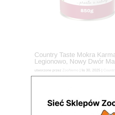
Country Taste Mokra Karm
Legionowo, Nowy Dwór Maz
utworzone przez
ZooNemo
|
lis 30, 2025
|
Countr
7🌟 Dlaczego Twój Pies Zasługuje na Dziczyznę C
czworonożnego przyjaciela, ale również dostarcz
dla psa z jeleniem – prawdziwą kwintesencję...