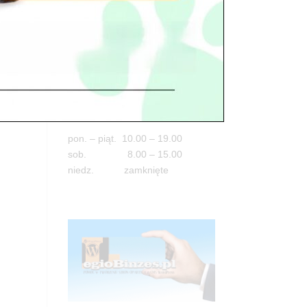
Adres
05-100 Nowy Dwór Mazowiecki
ul. Leśna 2
tel. 503 900 215
Godziny pracy
pon. – piąt. 10.00 – 19.00
sob. 8.00 – 15.00
niedz. zamknięte