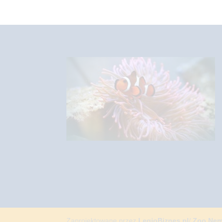
Zaprojektowane przez
LegioBiznes.pl
/
Zoo Ne