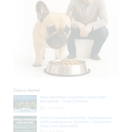
Zobacz również
Ryby akwariowe Legionowo i Nowy Dwór
Mazowiecki – Sklep ZooNemo
Z Życia Sklepu
Stwórz podwodne arcydzieło: Najpiękniejsze
rośliny akwariowe w ZooNemo – Legionowo i
Nowy Dwór Mazowiecki
Z Życia Sklepu