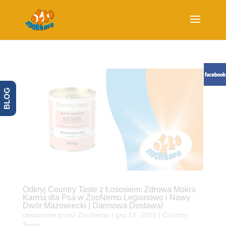
BLOG
Odkryj Country Taste z Łososiem: Zdrowa Mokra
Karma dla Psa w ZooNemo Legionowo i Nowy
Dwór Mazowiecki | Darmowa Dostawa!
utworzone przez
ZooNemo
|
gru 13, 2025
|
Country
Taste