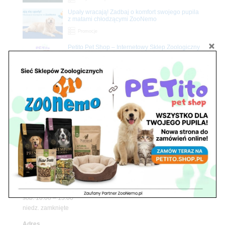
Upały wracają! Zadbaj o komfort swojego pupila
z matami chłodzącymi ZooNemo
Promocje
Petito Pet Shop – Internetowy Sklep Zoologiczny
Online! Wszystko Dla Twojego Pupila | ZooNemo
Z Życia Sklepu
Znajdź nas
Adres
05-120 Legionowo
ul. Piłsudskiego 31,
pawilon 134
tel./fax. 22 784 71 96
Godziny pracy
pon. – piąt. 10.00 – 19.00
sob. 10.00 – 15.00
niedz. zamknięte
Adres