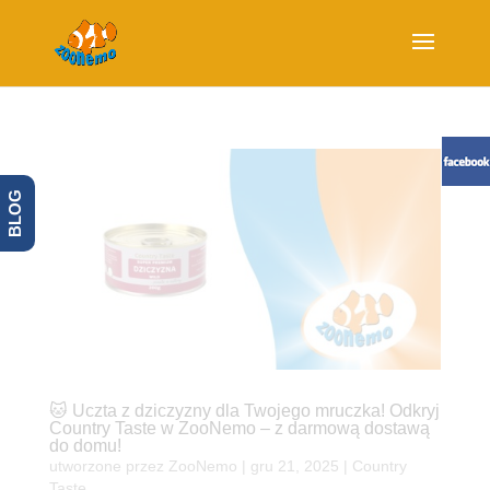
BLOG
🐱 Uczta z dziczyzny dla Twojego mruczka! Odkryj
Country Taste w ZooNemo – z darmową dostawą
do domu!
utworzone przez
ZooNemo
|
gru 21, 2025
|
Country
Taste