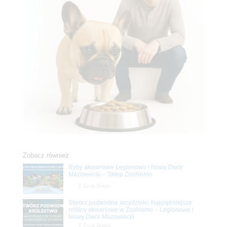
Zobacz również
Ryby akwariowe Legionowo i Nowy Dwór
Mazowiecki – Sklep ZooNemo
Z Życia Sklepu
Stwórz podwodne arcydzieło: Najpiękniejsze
rośliny akwariowe w ZooNemo – Legionowo i
Nowy Dwór Mazowiecki
Z Życia Sklepu