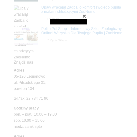
Upały wracają! Zadbaj o komfort swojego pupila
z matami chłodzącymi ZooNemo
Promocje
Petito Pet Shop – Internetowy Sklep Zoologiczny
Online! Wszystko Dla Twojego Pupila | ZooNemo
Z Życia Sklepu
Znajdź nas
Adres
05-120 Legionowo
ul. Piłsudskiego 31,
pawilon 134
tel./fax. 22 784 71 96
Godziny pracy
pon. – piąt. 10.00 – 19.00
sob. 10.00 – 15.00
niedz. zamknięte
Adres