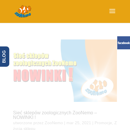
BLOG
Sieć sklepów zoologicznych ZooNemo –
NOWINKI !
utworzone przez
ZooNemo
|
mar 25, 2021
|
Promocje
,
Z
życia sklepu