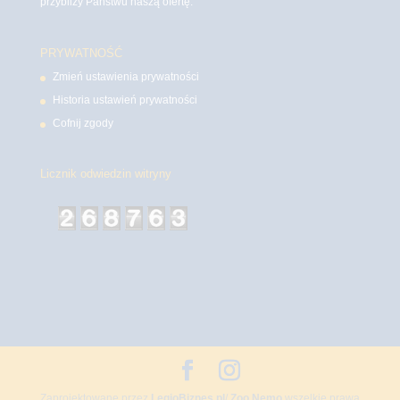
przybliży Państwu naszą ofertę.
PRYWATNOŚĆ
Zmień ustawienia prywatności
Historia ustawień prywatności
Cofnij zgody
Licznik odwiedzin witryny
Zaprojektowane przez
LegioBiznes.pl
/
Zoo Nemo
wszelkie prawa