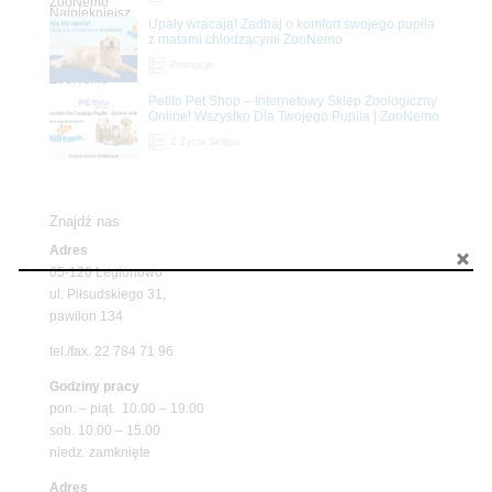
Upały wracają! Zadbaj o komfort swojego pupila
z matami chłodzącymi ZooNemo
Promocje
Petito Pet Shop – Internetowy Sklep Zoologiczny
Online! Wszystko Dla Twojego Pupila | ZooNemo
Z Życia Sklepu
Znajdź nas
Adres
05-120 Legionowo
ul. Piłsudskiego 31,
pawilon 134
tel./fax. 22 784 71 96
Godziny pracy
pon. – piąt. 10.00 – 19.00
sob. 10.00 – 15.00
niedz. zamknięte
Adres