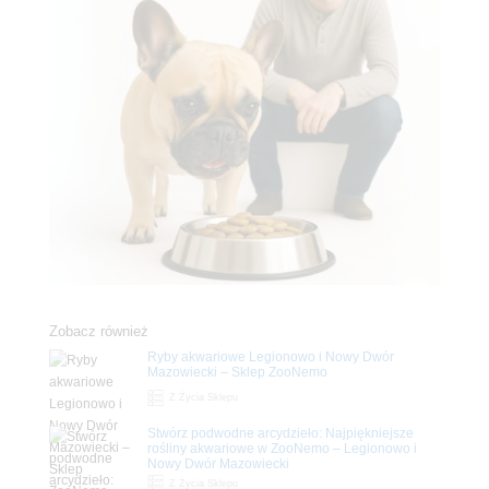
Zobacz również
Ryby akwariowe Legionowo i Nowy Dwór
Mazowiecki – Sklep ZooNemo
Z Życia Sklepu
Stwórz podwodne arcydzieło: Najpiękniejsze
rośliny akwariowe w ZooNemo – Legionowo i
Nowy Dwór Mazowiecki
Z Życia Sklepu