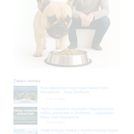
Zobacz również
Ryby akwariowe Legionowo i Nowy Dwór
Mazowiecki – Sklep ZooNemo
Z Życia Sklepu
Stwórz podwodne arcydzieło: Najpiękniejsze
rośliny akwariowe w ZooNemo – Legionowo i
Nowy Dwór Mazowiecki
Z Życia Sklepu
Upały wracają! Zadbaj o komfort swojego pupila