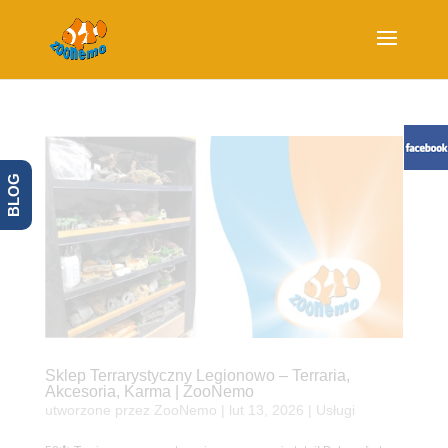
BLOG
Sklep Terrarystyczny Legionowo – Terraria,
Akcesoria, Karma | ZooNemo
utworzone przez
ZooNemo
|
lut 13, 2026
|
Usługi