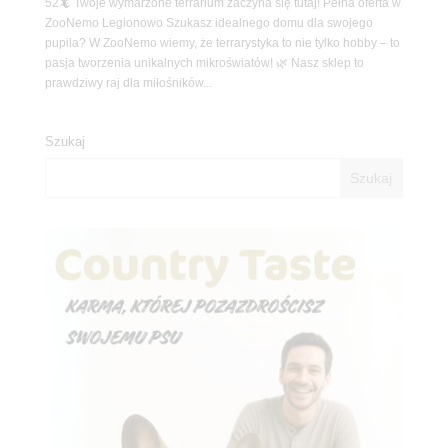
52🦎 Twoje wymarzone terrarium zaczyna się tutaj! Pełna oferta w
ZooNemo Legionowo Szukasz idealnego domu dla swojego
pupila? W ZooNemo wiemy, że terrarystyka to nie tylko hobby – to
pasja tworzenia unikalnych mikroświatów! 🌿 Nasz sklep to
prawdziwy raj dla miłośników...
Szukaj