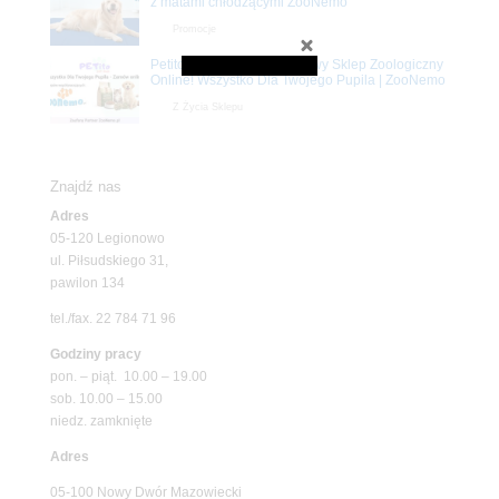
z matami chłodzącymi ZooNemo
Promocje
Petito Pet Shop – Internetowy Sklep Zoologiczny
Online! Wszystko Dla Twojego Pupila | ZooNemo
Z Życia Sklepu
Znajdź nas
Adres
05-120 Legionowo
ul. Piłsudskiego 31,
pawilon 134
tel./fax. 22 784 71 96
Godziny pracy
pon. – piąt. 10.00 – 19.00
sob. 10.00 – 15.00
niedz. zamknięte
Adres
05-100 Nowy Dwór Mazowiecki