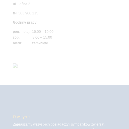
ul. Leśna 2
tel. 503 900 215
Godziny pracy
pon. – piąt. 10.00 – 19.00
sob. 8.00 – 15.00
niedz. zamknięte
O witrynie
Zapraszamy wszystkich posiadaczy i sympatyków zwierząt