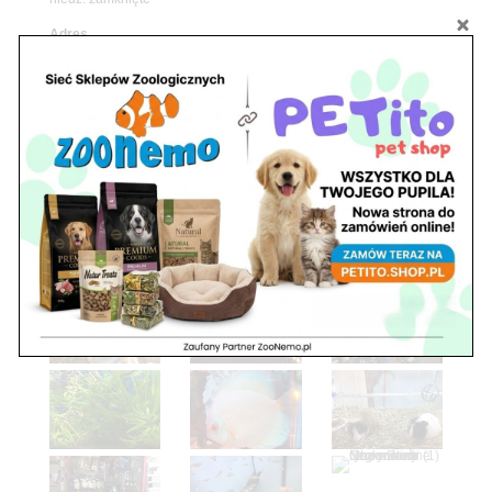
Adres
05-100 Nowy Dwór Mazowiecki
ul. Leśna 2
tel. 503 900 215
Godziny pracy
pon. – piąt. 10.00 – 19.00
sob. 8.00 – 15.00
niedz. zamknięte