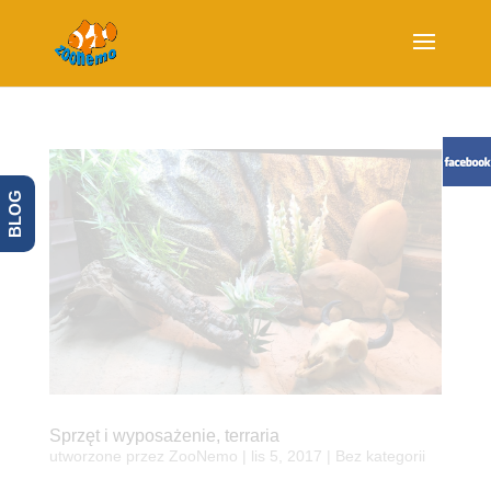
BLOG
Sprzęt i wyposażenie, terraria
utworzone przez
ZooNemo
|
lis 5, 2017
| Bez kategorii