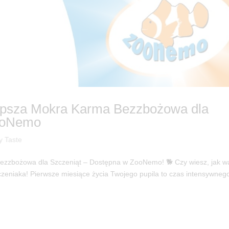
lepsza Mokra Karma Bezzbożowa dla
ZooNemo
y Taste
Bezzbożowa dla Szczeniąt – Dostępna w ZooNemo! 🐕 Czy wiesz, jak w
zczeniaka! Pierwsze miesiące życia Twojego pupila to czas intensywneg