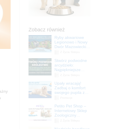
Zobacz również
Ryby akwariowe
Legionowo i Nowy
Dwór Mazowiecki –
Sklep ZooNemo
Z Życia Sklepu
Stwórz podwodne
arcydzieło:
Najpiękniejsze
rośliny akwariowe
Z Życia Sklepu
w ZooNemo –
Upały wracają!
Legionowo i Nowy
Zadbaj o komfort
Dwór Mazowiecki
ażny
swojego pupila z
matami
o
Promocje
chłodzącymi
Petito Pet Shop –
ZooNemo
Internetowy Sklep
Zoologiczny
Online! Wszystko
Z Życia Sklepu
Dla Twojego Pupila
Niedziela handlowa