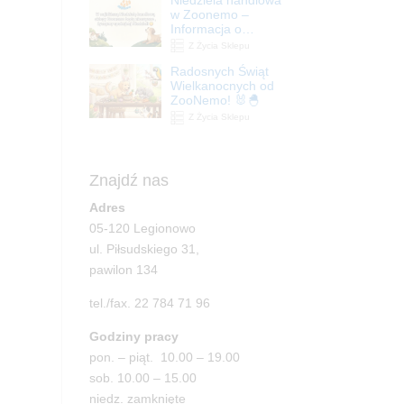
| ZooNemo
w Zoonemo –
Informacja o
godzinach otwarcia
Z Życia Sklepu
Radosnych Świąt
Wielkanocnych od
ZooNemo! 🐰🐣
Z Życia Sklepu
Znajdź nas
Adres
05-120 Legionowo
ul. Piłsudskiego 31,
pawilon 134
tel./fax. 22 784 71 96
Godziny pracy
pon. – piąt. 10.00 – 19.00
sob. 10.00 – 15.00
niedz. zamknięte