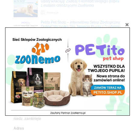
Upały wracają! Zadbaj o komfort swojego pupila
z matami chłodzącymi ZooNemo
Promocje
Petito Pet Shop – Internetowy Sklep Zoologiczny
Online! Wszystko Dla Twojego Pupila | ZooNemo
Z Życia Sklepu
Znajdź nas
Adres
05-120 Legionowo
ul. Piłsudskiego 31,
pawilon 134
tel./fax. 22 784 71 96
Godziny pracy
pon. – piąt. 10.00 – 19.00
sob. 10.00 – 15.00
niedz. zamknięte
Adres