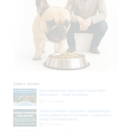
Zobacz również
Ryby akwariowe Legionowo i Nowy Dwór
Mazowiecki – Sklep ZooNemo
Z Życia Sklepu
Stwórz podwodne arcydzieło: Najpiękniejsze
rośliny akwariowe w ZooNemo – Legionowo i
Nowy Dwór Mazowiecki
Z Życia Sklepu