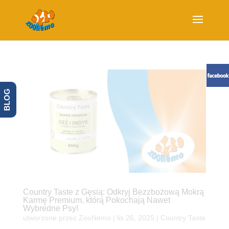
BLOG
Country Taste z Gęsią: Odkryj Bezzbożową Mokrą
Karmę Premium, którą Pokochają Nawet
Wybredne Psy!
utworzone przez
ZooNemo
|
lis 26, 2025
|
Country Taste